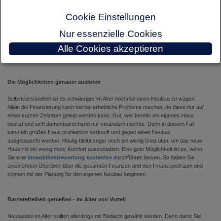
Bereichen haben, kann sich dies im Laufe der Zeit noch verändern. Die meisten
Unfälle passieren in den eigenen vier Wänden. Daher kann es mehr als sinnvoll
Cookie Einstellungen
sein, bereits jetzt über eine Veränderung nachzudenken. Zwar lässt sich ein Haus
auch in Teilen barrierefrei nachrüsten, aber auch diese Arbeiten sind mit großem
Nur essenzielle Cookies
Aufwand und hohen Kosten verbunden. Zumal das Problem der mehreren Etagen
Alle Cookies akzeptieren
weiterhin bestehen bleibt. Daher kann es durchaus sinnvoll sein, über einen
Neubau nachzudenken.
Die Möglichkeiten genauer ausloten
Selbstverständlich ist es schwieriger im Alter nochmal einen Neubau zu wagen.
Allein die Finanzierung kann hierbei erhebliche Probleme machen, da diese nur auf
einen kurzen Zeitraum gelegt werden kann. Gut, wer bereits ein eigenes Haus
besitzt und sich dementsprechend nur verändern möchte. Denn in diesem Fall
kann ein großes Haus problemlos verkauft und gegen einen Neubau
ausgetauscht werden. Häufig bleibt sogar noch ein wenig Geld über, um das neue
Haus mit ein wenig mehr Komfort auszustatten. Eine gute Möglichkeit ist es, wenn
Sie eine
Immobilienbewertung kostenlos
durchführen lassen. So haben Sie
einen ersten Überblick über die gesamten Finanzen und den Finanzspielraum und
können mit der Planung für den eigenen Neubau beginnen.
Barrierefreiheit genießen - im Alter von Vorteil
Neubauten im Alter sollten allerdings mit Bedacht gewählt werden. Denn damit Sie