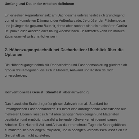
Umfang und Dauer der Arbeiten definieren
Ein einzelner Reparatureinsatz am Dachgesims unterscheidet sich grundlegend
von einer kompletten Dämmung der Außenfassade. Je größer der Flächenbedarf
und je länger die geplante Bauzeit, desto eher rechnet sich ein stationäres Gerüst.
Bei punktuellen Arbeiten oder häufig wechselnden Einsatzorten kann ein mobiles
Zugangsmittel wirtschaftlicher sein.
2. Höhenzugangstechnik bei Dacharbeiten: Überblick über die
Optionen
Die Höhenzugangstechnik für Dacharbeiten und Fassadensanierung gliedert sich
grob in drei Kategorien, die sich in Mobilität, Aufwand und Kosten deutlich
unterscheiden.
Konventionelles Gerüst: Standfest, aber aufwendig
Das klassische Stahlrohrgerüst gilt seit Jahrzehnten als Standard bei
umfangreichen Fassadenarbeiten. Es bietet eine durchgehende Arbeitsfläche auf
mehreren Ebenen, lässt sich mit allen gängigen Werkzeugen und Materialien
bestücken und ermöglicht parallel arbeitenden Gewerken ein gemeinsames
Arbeiten. Der Nachteil: Auf- und Abbau dauern mehrere Tage, die Standgebühren
summieren sich bei langen Projekten, und in beengten Verhältnissen lässt sich ein
Gerüst oft gar nicht aufstellen.