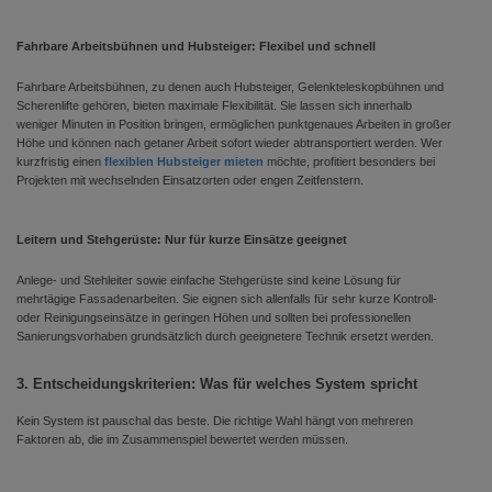
Fahrbare Arbeitsbühnen und Hubsteiger: Flexibel und schnell
Fahrbare Arbeitsbühnen, zu denen auch Hubsteiger, Gelenkteleskopbühnen und
Scherenlifte gehören, bieten maximale Flexibilität. Sie lassen sich innerhalb
weniger Minuten in Position bringen, ermöglichen punktgenaues Arbeiten in großer
Höhe und können nach getaner Arbeit sofort wieder abtransportiert werden. Wer
kurzfristig einen
flexiblen Hubsteiger mieten
möchte, profitiert besonders bei
Projekten mit wechselnden Einsatzorten oder engen Zeitfenstern.
Leitern und Stehgerüste: Nur für kurze Einsätze geeignet
Anlege- und Stehleiter sowie einfache Stehgerüste sind keine Lösung für
mehrtägige Fassadenarbeiten. Sie eignen sich allenfalls für sehr kurze Kontroll-
oder Reinigungseinsätze in geringen Höhen und sollten bei professionellen
Sanierungsvorhaben grundsätzlich durch geeignetere Technik ersetzt werden.
3. Entscheidungskriterien: Was für welches System spricht
Kein System ist pauschal das beste. Die richtige Wahl hängt von mehreren
Faktoren ab, die im Zusammenspiel bewertet werden müssen.