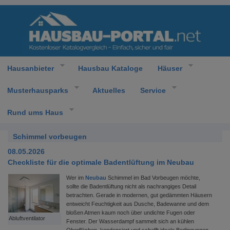
Hausanbieter
Hausbau Kataloge
Häuser
Musterhausparks
Aktuelles
Service
Rund ums Haus
Schimmel vorbeugen
08.05.2026
Checkliste für die optimale Badentlüftung im Neubau
Wer im
Neubau
Schimmel im Bad Vorbeugen möchte,
sollte die Badentlüftung nicht als nachrangiges Detail
betrachten. Gerade in modernen, gut gedämmten Häusern
entweicht Feuchtigkeit aus Dusche, Badewanne und dem
bloßen Atmen kaum noch über undichte Fugen oder
Abluftventilator
Fenster. Der Wasserdampf sammelt sich an kühlen