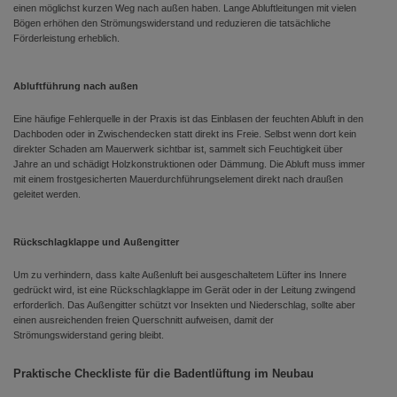
einen möglichst kurzen Weg nach außen haben. Lange Abluftleitungen mit vielen
Bögen erhöhen den Strömungswiderstand und reduzieren die tatsächliche
Förderleistung erheblich.
Abluftführung nach außen
Eine häufige Fehlerquelle in der Praxis ist das Einblasen der feuchten Abluft in den
Dachboden oder in Zwischendecken statt direkt ins Freie. Selbst wenn dort kein
direkter Schaden am Mauerwerk sichtbar ist, sammelt sich Feuchtigkeit über
Jahre an und schädigt Holzkonstruktionen oder Dämmung. Die Abluft muss immer
mit einem frostgesicherten Mauerdurchführungselement direkt nach draußen
geleitet werden.
Rückschlagklappe und Außengitter
Um zu verhindern, dass kalte Außenluft bei ausgeschaltetem Lüfter ins Innere
gedrückt wird, ist eine Rückschlagklappe im Gerät oder in der Leitung zwingend
erforderlich. Das Außengitter schützt vor Insekten und Niederschlag, sollte aber
einen ausreichenden freien Querschnitt aufweisen, damit der
Strömungswiderstand gering bleibt.
Praktische Checkliste für die Badentlüftung im Neubau