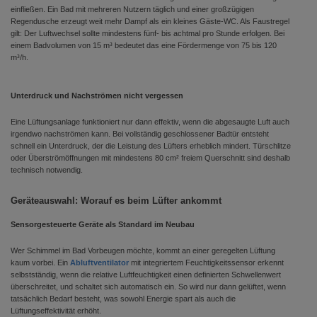
einfließen. Ein Bad mit mehreren Nutzern täglich und einer großzügigen
Regendusche erzeugt weit mehr Dampf als ein kleines Gäste-WC. Als Faustregel
gilt: Der Luftwechsel sollte mindestens fünf- bis achtmal pro Stunde erfolgen. Bei
einem Badvolumen von 15 m³ bedeutet das eine Fördermenge von 75 bis 120
m³/h.
Unterdruck und Nachströmen nicht vergessen
Eine Lüftungsanlage funktioniert nur dann effektiv, wenn die abgesaugte Luft auch
irgendwo nachströmen kann. Bei vollständig geschlossener Badtür entsteht
schnell ein Unterdruck, der die Leistung des Lüfters erheblich mindert. Türschlitze
oder Überströmöffnungen mit mindestens 80 cm² freiem Querschnitt sind deshalb
technisch notwendig.
Geräteauswahl: Worauf es beim Lüfter ankommt
Sensorgesteuerte Geräte als Standard im Neubau
Wer Schimmel im Bad Vorbeugen möchte, kommt an einer geregelten Lüftung
kaum vorbei. Ein
Abluftventilator
mit integriertem Feuchtigkeitssensor erkennt
selbstständig, wenn die relative Luftfeuchtigkeit einen definierten Schwellenwert
überschreitet, und schaltet sich automatisch ein. So wird nur dann gelüftet, wenn
tatsächlich Bedarf besteht, was sowohl Energie spart als auch die
Lüftungseffektivität erhöht.