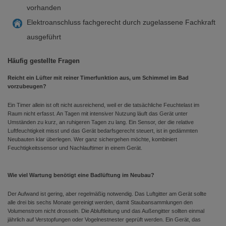
vorhanden
Elektroanschluss fachgerecht durch zugelassene Fachkraft
ausgeführt
Häufig gestellte Fragen
Reicht ein Lüfter mit reiner Timerfunktion aus, um Schimmel im Bad
vorzubeugen?
Ein Timer allein ist oft nicht ausreichend, weil er die tatsächliche Feuchtelast im
Raum nicht erfasst. An Tagen mit intensiver Nutzung läuft das Gerät unter
Umständen zu kurz, an ruhigeren Tagen zu lang. Ein Sensor, der die relative
Luftfeuchtigkeit misst und das Gerät bedarfsgerecht steuert, ist in gedämmten
Neubauten klar überlegen. Wer ganz sichergehen möchte, kombiniert
Feuchtigkeitssensor und Nachlauftimer in einem Gerät.
Wie viel Wartung benötigt eine Badlüftung im Neubau?
Der Aufwand ist gering, aber regelmäßig notwendig. Das Luftgitter am Gerät sollte
alle drei bis sechs Monate gereinigt werden, damit Staubansammlungen den
Volumenstrom nicht drosseln. Die Abluftleitung und das Außengitter sollten einmal
jährlich auf Verstopfungen oder Vogelnestnester geprüft werden. Ein Gerät, das