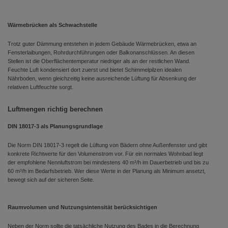
Wärmebrücken als Schwachstelle
Trotz guter Dämmung entstehen in jedem Gebäude Wärmebrücken, etwa an
Fensterlaibungen, Rohrdurchführungen oder Balkonanschlüssen. An diesen
Stellen ist die Oberflächentemperatur niedriger als an der restlichen Wand.
Feuchte Luft kondensiert dort zuerst und bietet Schimmelpilzen idealen
Nährboden, wenn gleichzeitig keine ausreichende Lüftung für Absenkung der
relativen Luftfeuchte sorgt.
Luftmengen richtig berechnen
DIN 18017-3 als Planungsgrundlage
Die Norm DIN 18017-3 regelt die Lüftung von Bädern ohne Außenfenster und gibt
konkrete Richtwerte für den Volumenstrom vor. Für ein normales Wohnbad liegt
der empfohlene Nennluftstrom bei mindestens 40 m³/h im Dauerbetrieb und bis zu
60 m³/h im Bedarfsbetrieb. Wer diese Werte in der Planung als Minimum ansetzt,
bewegt sich auf der sicheren Seite.
Raumvolumen und Nutzungsintensität berücksichtigen
Neben der Norm sollte die tatsächliche Nutzung des Bades in die Berechnung