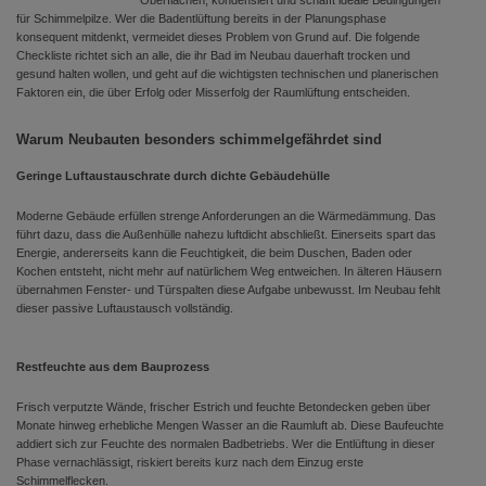
Oberflächen, kondensiert und schafft ideale Bedingungen
für Schimmelpilze. Wer die Badentlüftung bereits in der Planungsphase
konsequent mitdenkt, vermeidet dieses Problem von Grund auf. Die folgende
Checkliste richtet sich an alle, die ihr Bad im Neubau dauerhaft trocken und
gesund halten wollen, und geht auf die wichtigsten technischen und planerischen
Faktoren ein, die über Erfolg oder Misserfolg der Raumlüftung entscheiden.
Warum Neubauten besonders schimmelgefährdet sind
Geringe Luftaustauschrate durch dichte Gebäudehülle
Moderne Gebäude erfüllen strenge Anforderungen an die Wärmedämmung. Das
führt dazu, dass die Außenhülle nahezu luftdicht abschließt. Einerseits spart das
Energie, andererseits kann die Feuchtigkeit, die beim Duschen, Baden oder
Kochen entsteht, nicht mehr auf natürlichem Weg entweichen. In älteren Häusern
übernahmen Fenster- und Türspalten diese Aufgabe unbewusst. Im Neubau fehlt
dieser passive Luftaustausch vollständig.
Restfeuchte aus dem Bauprozess
Frisch verputzte Wände, frischer Estrich und feuchte Betondecken geben über
Monate hinweg erhebliche Mengen Wasser an die Raumluft ab. Diese Baufeuchte
addiert sich zur Feuchte des normalen Badbetriebs. Wer die Entlüftung in dieser
Phase vernachlässigt, riskiert bereits kurz nach dem Einzug erste
Schimmelflecken.