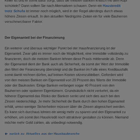
Keller ist und er somit dafür sorgt, dass die meisten Banken kritisch mit dem Kopf
schütteln? Dann sollten Sie nach Alternativen schauen. Denn ein
Hauskredit
trotz Schufa
ist immer noch möglich, wird in der Regel allerdings durch etwas
höhere Zinsen erkauft. In den aktuellen Niedrigzins-Zeiten ein für viele Bauherren
verschmerzbarer Faktor.
Der Eigenanteil bei der Finanzierung
Ein weiterer und überaus wichtiger Punkt bei der Hausfinanzierung ist der
Eigenanteil. Zwar gibt es immer noch die Möglichkeit, eine Immobilie vollständig zu
finanzieren, doch die meisten Banken lehnen diese Praxis mittlerweile ab. Denn
der Eigenanteil dient der Bank auch als Sicherheit, da somit der Wert der Immobilie
den Wert der Finanzierung übersteigt und die Banken im Falle eines Kreditausfalls
somit damit rechnen dürfen, auf keinen Kosten sitzenzubleiben. Gefordert wird
von den meisten Banken ein Eigenanteil von 20 Prozent des Werts der Immobilie
oder der Baukosten. Einige Banken verlangen sogar 40 Prozent von den
Bauherren oder späteren Eigentümern. Grundsätzlich nicht verkehrt, da ein
höherer Eigenanteil das Risiko der Banken senkt und sich dies auch bei den
Zinsen niederschlägt. Je mehr Sicherheit die Bank durch den hohen Eigenanteil
erhält, umso weniger Sicherheiten müssen über die Zinsen abgesichert werden.
Es kann sich durchaus lohnen ein wenig mehr zu sparen und den Eigenanteil zu
erhöhen, um somit den Hauskredit noch attraktiver gestalten zu können. Niemand
möchte mehr Geld zahlen, als unbedingt notwendig.
zurück zu: Aktuelles aus der Hausbaubranche