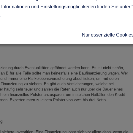
Informationen und Einstellungsmöglichkeiten finden Sie unter 
ach einer sogenannten Anschlussfinanzierung umsehen, die sie auch bei
g
.
. Dabei gilt: Je früher Sie sich um die
Anschlussfinanzierung
kümmern,
r frühzeitig, häufig bis zu 60 Monate vor dem Ende der Zinsbindung,
hen Forward-Darlehen profitieren Sie häufig von attraktiven Angeboten und
Nur essenzielle Cookie
lauf Ihrer Finanzierung planen. Und sich in aller Ruhe um Ihr Eigenheim
ierung durch Eventualitäten gefährdet werden kann. Es ist nicht schön,
n B für alle Fälle sollte man keinesfalls eine Baufinanzierung wagen
. Wer
rund immer eine Risikolebensversicherung abschließen, um mit deren
inanzierung zu sichern. Es gibt auch Versicherungen, welche bei
ber häufig sehr teuer und zahlen die Raten auch nur über die Dauer eines
ch ein finanzielles Polster anzusparen, um in solchen Notfällen den Kredit
nnen. Experten raten zu einem Polster von zwei bis drei Netto-
ng
 sichere Investition. Eine Finanzierung lohnt sich vor allem dann, wenn die