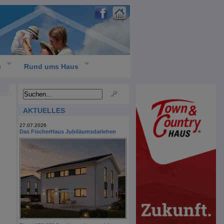
e
Rund ums Haus
AKTUELLES
27.07.2026
Das FischerHaus Jubiläumsdarlehen