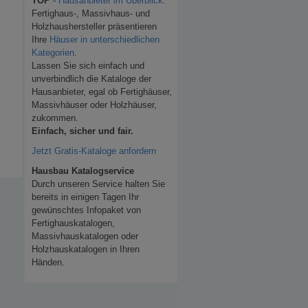
TOP
-
Hausanbieter im Überblick
.
Fertighaus-, Massivhaus- und
Holzhaushersteller präsentieren
Ihre
Häuser in unterschiedlichen
Kategorien
.
Lassen Sie sich einfach und
unverbindlich die Kataloge der
Hausanbieter, egal ob Fertighäuser,
Massivhäuser oder Holzhäuser,
zukommen.
Einfach, sicher und fair.
Jetzt Gratis-Kataloge anfordern
Hausbau Katalogservice
Durch unseren Service halten Sie
bereits in einigen Tagen Ihr
gewünschtes Infopaket von
Fertighauskatalogen,
Massivhauskatalogen oder
Holzhauskatalogen in Ihren
Händen.