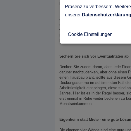
Die passende Anschlussfinanzierung
Präsenz zu verbessern. Weitere 
Endet die Zinsbindung, können Sie sich n
unserer
Datenschutzerklärun
einem anderen Anbieter abschließen können
umso besser. Denn diese kann bereits seh
vertraglich fixiert werden. Bei einem solc
Cookie Einstellungen
können entsprechend früh den weiteren Ver
kümmern.
Sichern Sie sich vor Eventualitäten ab
Denken Sie zudem daran, dass jede Finanz
darüber nachzudenken, aber ohne einen Pla
einen Hausbau plant, sollte aus diesem G
Deckungssumme im schlimmsten Fall die F
Arbeitslosigkeit einspringen, diese sind a
Jahres. Hier ist es in der Regel besser, si
erst einmal in Ruhe weiter bedienen zu kö
Monatseinkommen.
Eigenheim statt Miete - eine gute Lösu
Die eigenen vier Wände sind eine gute und