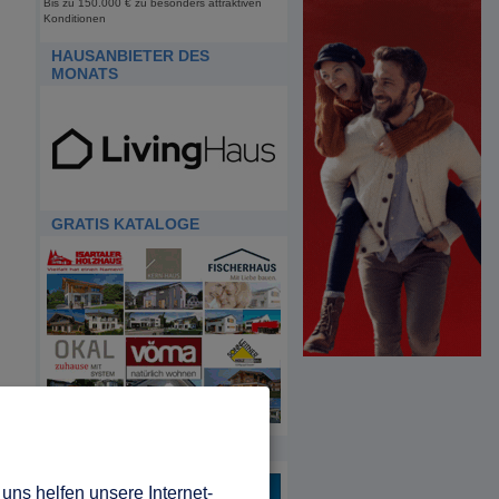
Bis zu 150.000 € zu besonders attraktiven
Konditionen
HAUSANBIETER DES
MONATS
GRATIS KATALOGE
HDA
uns helfen unsere Internet-