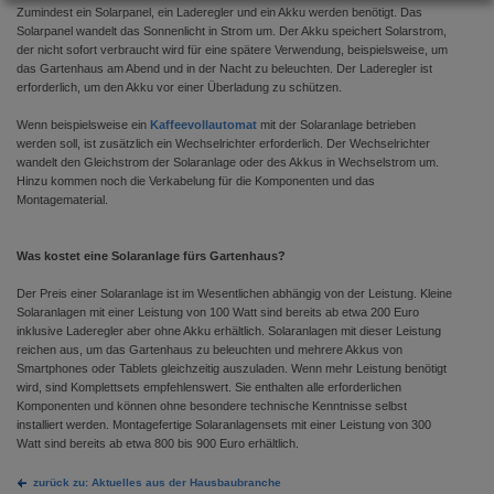
Zumindest ein Solarpanel, ein Laderegler und ein Akku werden benötigt. Das
Solarpanel wandelt das Sonnenlicht in Strom um. Der Akku speichert Solarstrom,
der nicht sofort verbraucht wird für eine spätere Verwendung, beispielsweise, um
das Gartenhaus am Abend und in der Nacht zu beleuchten. Der Laderegler ist
erforderlich, um den Akku vor einer Überladung zu schützen.
Wenn beispielsweise ein
Kaffeevollautomat
mit der Solaranlage betrieben
werden soll, ist zusätzlich ein Wechselrichter erforderlich. Der Wechselrichter
wandelt den Gleichstrom der Solaranlage oder des Akkus in Wechselstrom um.
Hinzu kommen noch die Verkabelung für die Komponenten und das
Montagematerial.
Was kostet eine Solaranlage fürs Gartenhaus?
Der Preis einer Solaranlage ist im Wesentlichen abhängig von der Leistung. Kleine
Solaranlagen mit einer Leistung von 100 Watt sind bereits ab etwa 200 Euro
inklusive Laderegler aber ohne Akku erhältlich. Solaranlagen mit dieser Leistung
reichen aus, um das Gartenhaus zu beleuchten und mehrere Akkus von
Smartphones oder Tablets gleichzeitig auszuladen. Wenn mehr Leistung benötigt
wird, sind Komplettsets empfehlenswert. Sie enthalten alle erforderlichen
Komponenten und können ohne besondere technische Kenntnisse selbst
installiert werden. Montagefertige Solaranlagensets mit einer Leistung von 300
Watt sind bereits ab etwa 800 bis 900 Euro erhältlich.
zurück zu: Aktuelles aus der Hausbaubranche