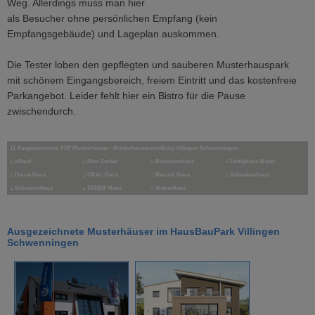
Weg. Allerdings muss man hier
als Besucher ohne persönlichen Empfang (kein
Empfangsgebäude) und Lageplan auskommen.
Die Tester loben den gepflegten und sauberen Musterhauspark
mit schönem Eingangsbereich, freiem Eintritt und das kostenfreie
Parkangebot. Leider fehlt hier ein Bistro für die Pause
zwischendurch.
11 Ausgezeichnete TOP Musterhäuser - Musterhausausstellung Villingen Schwenningen
⌂
allkauf
⌂
Bien Zenker
⌂
Bodenseehaus
⌂
Fertighaus Weiss
⌂
Hanse Haus
⌂
OKAL Haus
⌂
Rensch Haus
⌂
Schwabenhaus
⌂
SchwörerHaus
⌂
STREIF Haus
⌂
WeberHaus
Ausgezeichnete Musterhäuser im HausBauPark Villingen
Schwenningen