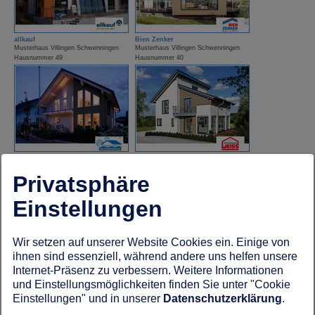
allkauf
Bien Zenker
Musterhaus Villingen Schwenningen
Musterhaus Villingen Schwenningen
Hausnummer 49
Hausnummer 40
Bodenseehaus
Fertighaus Weiss
Musterhaus Villingen Schwenningen
Musterhaus Villingen Schwenningen
Privatsphäre
Hausnummer 52
Hausnummer 26
Einstellungen
Wir setzen auf unserer Website Cookies ein. Einige von
ihnen sind essenziell, während andere uns helfen unsere
Internet-Präsenz zu verbessern. Weitere Informationen
und Einstellungsmöglichkeiten finden Sie unter "Cookie
Hanse Haus
OKAL Haus
Einstellungen" und in unserer
Datenschutzerklärung
.
Musterhaus Villingen Schwenningen
Musterhaus Villingen Schwenningen
Hausnummer 35
Hausnummer 32