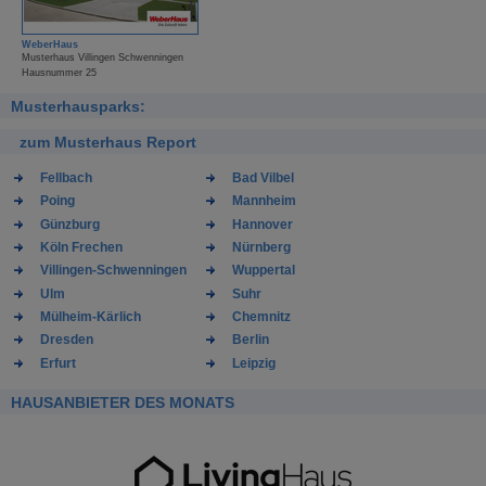
WeberHaus
Musterhaus Villingen Schwenningen
Hausnummer 25
Musterhausparks:
zum Musterhaus Report
Fellbach
Bad Vilbel
Poing
Mannheim
Günzburg
Hannover
Köln Frechen
Nürnberg
Villingen-Schwenningen
Wuppertal
Ulm
Suhr
Mülheim-Kärlich
Chemnitz
Dresden
Berlin
Erfurt
Leipzig
HAUSANBIETER DES MONATS