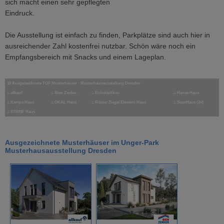
sich macht einen sehr gepflegten
Eindruck.
Die Ausstellung ist einfach zu finden, Parkplätze sind auch hier in
ausreichender Zahl kostenfrei nutzbar. Schön wäre noch ein
Empfangsbereich mit Snacks und einem Lageplan.
10 Ausgezeichnete TOP Musterhäuser - Musterhausausstellung Dresden
⌂
allkauf
⌂
Bien Zenker
⌂
Eichstädtbau
⌂
Hanse Haus
⌂
Kampa Haus
⌂ OKAL Haus
⌂
Rötzer Ziegel Element Haus
⌂
ScanHaus (2x)
⌂
STREIF Haus
Ausgezeichnete Musterhäuser im Unger-Park
Musterhausausstellung Dresden