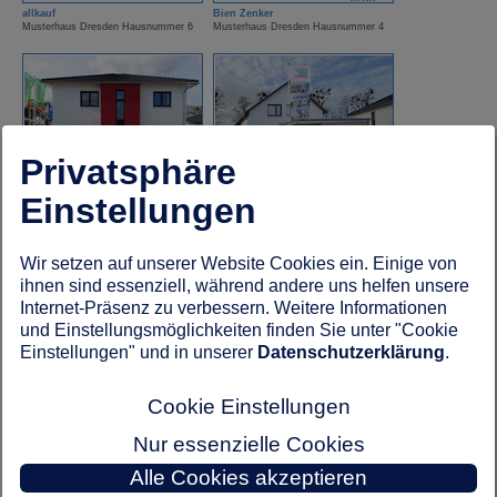
allkauf
Bien Zenker
Musterhaus Dresden Hausnummer 6
Musterhaus Dresden Hausnummer 4
Privatsphäre
Einstellungen
Eichstädtbau
Hanse Haus
Musterhaus Dresden Hausnummer 13
Musterhaus Dresden Hausnummer 7
Wir setzen auf unserer Website Cookies ein. Einige von
ihnen sind essenziell, während andere uns helfen unsere
Internet-Präsenz zu verbessern. Weitere Informationen
und Einstellungsmöglichkeiten finden Sie unter "Cookie
Einstellungen" und in unserer
Datenschutzerklärung
.
Cookie Einstellungen
Kampa Haus
OKAL Haus
Musterhaus Dresden Hausnummer 11
Musterhaus Dresden Hausnummer 3
Nur essenzielle Cookies
Alle Cookies akzeptieren