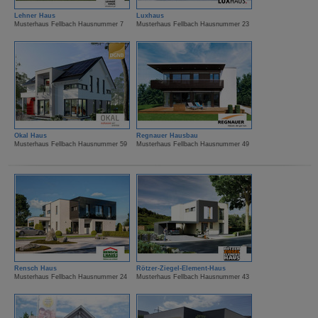
Lehner Haus
Luxhaus
Musterhaus Fellbach Hausnummer 7
Musterhaus Fellbach Hausnummer 23
Okal Haus
Regnauer Hausbau
Musterhaus Fellbach Hausnummer 59
Musterhaus Fellbach Hausnummer 49
Rensch Haus
Rötzer-Ziegel-Element-Haus
Musterhaus Fellbach Hausnummer 24
Musterhaus Fellbach Hausnummer 43