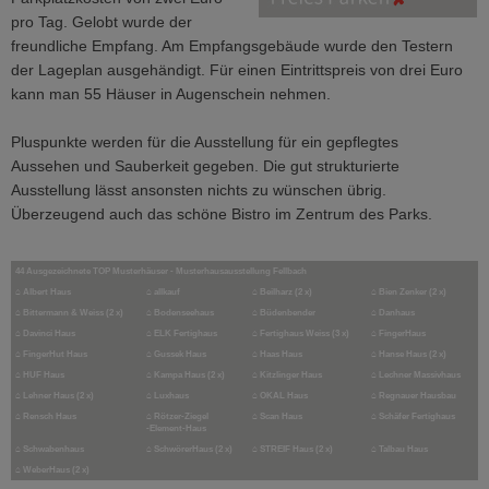
pro Tag. Gelobt wurde der
freundliche Empfang. Am Empfangsgebäude wurde den Testern
der Lageplan ausgehändigt. Für einen Eintrittspreis von drei Euro
kann man 55 Häuser in Augenschein nehmen.
Pluspunkte werden für die Ausstellung für ein gepflegtes
Aussehen und Sauberkeit gegeben. Die gut strukturierte
Ausstellung lässt ansonsten nichts zu wünschen übrig.
Überzeugend auch das schöne Bistro im Zentrum des Parks.
44 Ausgezeichnete TOP Musterhäuser - Musterhausausstellung Fellbach
⌂ Albert Haus
⌂ allkauf
⌂ Beilharz (2 x)
⌂ Bien Zenker (2 x)
⌂ Bittermann & Weiss (2 x)
⌂ Bodenseehaus
⌂ Büdenbender
⌂ Danhaus
⌂ Davinci Haus
⌂ ELK Fertighaus
⌂ Fertighaus Weiss (3 x)
⌂ FingerHaus
⌂ FingerHut Haus
⌂ Gussek Haus
⌂ Haas Haus
⌂ Hanse Haus (2 x)
⌂ HUF Haus
⌂ Kampa Haus (2 x)
⌂ Kitzlinger Haus
⌂ Lechner Massivhaus
⌂ Lehner Haus (2 x)
⌂ Luxhaus
⌂ OKAL Haus
⌂ Regnauer Hausbau
⌂ Rensch Haus
⌂ Rötzer-Ziegel
⌂ Scan Haus
⌂ Schäfer Fertighaus
-Element-Haus
⌂ Schwabenhaus
⌂ SchwörerHaus (2 x)
⌂ STREIF Haus (2 x)
⌂ Talbau Haus
⌂ WeberHaus (2 x)