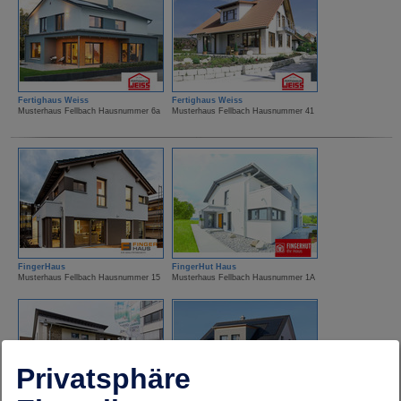
Fertighaus Weiss
Fertighaus Weiss
Musterhaus Fellbach Hausnummer 6a
Musterhaus Fellbach Hausnummer 41
FingerHaus
FingerHut Haus
Musterhaus Fellbach Hausnummer 15
Musterhaus Fellbach Hausnummer 1A
Privatsphäre