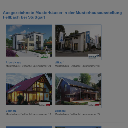
Ausgezeichnete Musterhäuser in der Musterhausausstellung
Fellbach bei Stuttgart
Albert Haus
allkauf
Musterhaus Fellbach Hausnummer 21
Musterhaus Fellbach Hausnummer 58
Beilharz
Beilharz
Musterhaus Fellbach Hausnummer 14
Musterhaus Fellbach Hausnummer 29