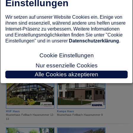
Einstellungen
Gussek Haus
Haas Haus
Musterhaus Fellbach Hausnummer 61
Musterhaus Fellbach Hausnummer 16
Wir setzen auf unserer Website Cookies ein. Einige von
ihnen sind essenziell, während andere uns helfen unsere
Internet-Präsenz zu verbessern. Weitere Informationen
und Einstellungsmöglichkeiten finden Sie unter "Cookie
Einstellungen" und in unserer
Datenschutzerklärung
.
Cookie Einstellungen
Hanse Haus
Hanse Haus
Nur essenzielle Cookies
Musterhaus Fellbach Hausnummer 26
Musterhaus Fellbach Hausnummer 30
Alle Cookies akzeptieren
HUF Haus
Kampa Haus
Musterhaus Fellbach Hausnummer 12-
Musterhaus Fellbach Hausnummer 9
13