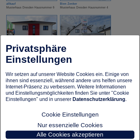
allkauf
Bien Zenker
Musterhaus Dresden Hausnummer 6
Musterhaus Dresden Hausnummer 4
Privatsphäre
Einstellungen
Eichstädtbau
Hanse Haus
Musterhaus Dresden Hausnummer 13
Musterhaus Dresden Hausnummer 7
Wir setzen auf unserer Website Cookies ein. Einige von
ihnen sind essenziell, während andere uns helfen unsere
Internet-Präsenz zu verbessern. Weitere Informationen
und Einstellungsmöglichkeiten finden Sie unter "Cookie
Einstellungen" und in unserer
Datenschutzerklärung
.
Cookie Einstellungen
Kampa Haus
OKAL Haus
Musterhaus Dresden Hausnummer 11
Musterhaus Dresden Hausnummer 3
Nur essenzielle Cookies
Alle Cookies akzeptieren