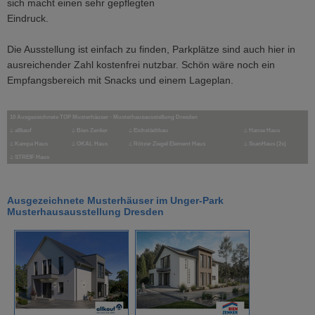
sich macht einen sehr gepflegten
Eindruck.
Die Ausstellung ist einfach zu finden, Parkplätze sind auch hier in
ausreichender Zahl kostenfrei nutzbar. Schön wäre noch ein
Empfangsbereich mit Snacks und einem Lageplan.
10 Ausgezeichnete TOP Musterhäuser - Musterhausausstellung Dresden
⌂
allkauf
⌂
Bien Zenker
⌂
Eichstädtbau
⌂
Hanse Haus
⌂
Kampa Haus
⌂ OKAL Haus
⌂
Rötzer Ziegel Element Haus
⌂
ScanHaus (2x)
⌂
STREIF Haus
Ausgezeichnete Musterhäuser im Unger-Park
Musterhausausstellung Dresden