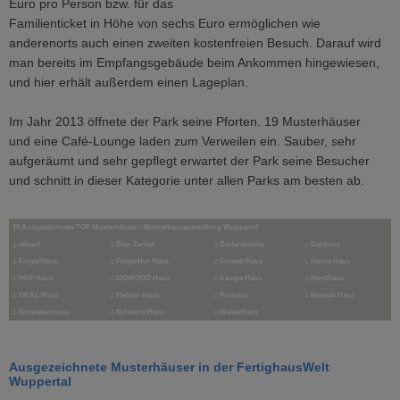
Euro pro Person bzw. für das
Familienticket in Höhe von sechs Euro ermöglichen wie
anderenorts auch einen zweiten kostenfreien Besuch. Darauf wird
man bereits im Empfangsgebäude beim Ankommen hingewiesen,
und hier erhält außerdem einen Lageplan.
Im Jahr 2013 öffnete der Park seine Pforten. 19 Musterhäuser
und eine Café-Lounge laden zum Verweilen ein. Sauber, sehr
aufgeräumt und sehr gepflegt erwartet der Park seine Besucher
und schnitt in dieser Kategorie unter allen Parks am besten ab.
19 Ausgezeichnete TOP Musterhäuser - Musterhausausstellung Wuppertal
⌂
allkauf
⌂
Bien Zenker
⌂
Büdenbender
⌂
Danhaus
⌂
FingerHaus
⌂
FingerHut Haus
⌂ Gussek Haus
⌂
Hanse Haus
⌂
HUF Haus
⌂
ISOWOOD Haus
⌂
Kampa Haus
⌂
Nordhaus
⌂
OKAL Haus
⌂
Partner Haus
⌂
Prohaus
⌂
Rensch Haus
⌂
Schwabenhaus
⌂
SchwörerHaus
⌂
WeberHaus
Ausgezeichnete Musterhäuser in der FertighausWelt
Wuppertal