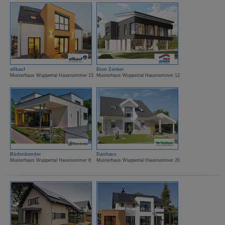
allkauf
Bien Zenker
Musterhaus Wuppertal Hausnummer 15
Musterhaus Wuppertal Hausnummer 12
Büdenbender
Danhaus
Musterhaus Wuppertal Hausnummer 8
Musterhaus Wuppertal Hausnummer 20