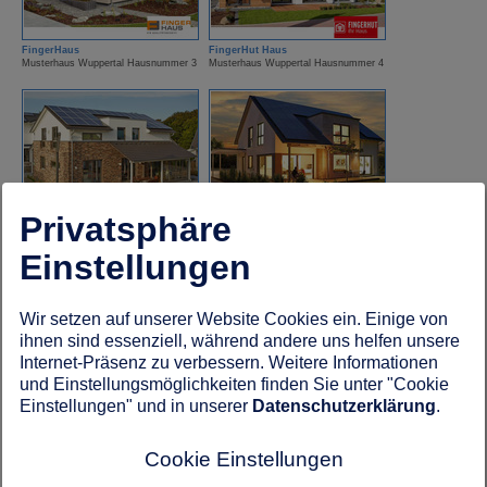
FingerHaus
FingerHut Haus
Musterhaus Wuppertal Hausnummer 3
Musterhaus Wuppertal Hausnummer 4
Privatsphäre
Gussek Haus
Hanse Haus
Musterhaus Wuppertal Hausnummer 19
Musterhaus Wuppertal Hausnummer 14
Einstellungen
Wir setzen auf unserer Website Cookies ein. Einige von
ihnen sind essenziell, während andere uns helfen unsere
Internet-Präsenz zu verbessern. Weitere Informationen
und Einstellungsmöglichkeiten finden Sie unter "Cookie
Einstellungen" und in unserer
Datenschutzerklärung
.
HUF Haus
ISOWOOD Haus
Musterhaus Wuppertal Hausnummer 7
Musterhaus Wuppertal Hausnummer 13
Cookie Einstellungen