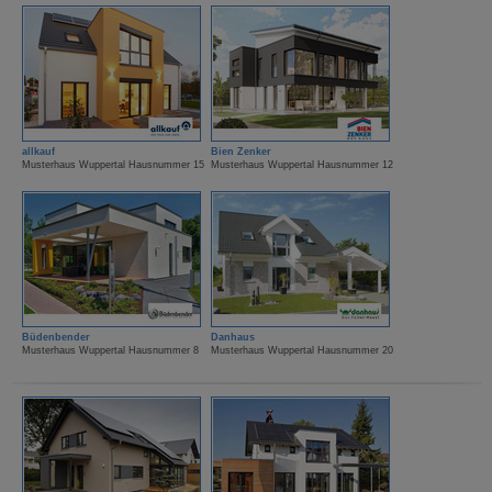
allkauf
Bien Zenker
Musterhaus Wuppertal Hausnummer 15
Musterhaus Wuppertal Hausnummer 12
Büdenbender
Danhaus
Musterhaus Wuppertal Hausnummer 8
Musterhaus Wuppertal Hausnummer 20