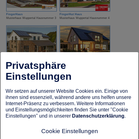
FingerHaus
FingerHut Haus
Musterhaus Wuppertal Hausnummer 3
Musterhaus Wuppertal Hausnummer 4
Privatsphäre
Gussek Haus
Hanse Haus
Musterhaus Wuppertal Hausnummer 19
Musterhaus Wuppertal Hausnummer 14
Einstellungen
Wir setzen auf unserer Website Cookies ein. Einige von
ihnen sind essenziell, während andere uns helfen unsere
Internet-Präsenz zu verbessern. Weitere Informationen
und Einstellungsmöglichkeiten finden Sie unter "Cookie
Einstellungen" und in unserer
Datenschutzerklärung
.
HUF Haus
ISOWOOD Haus
Musterhaus Wuppertal Hausnummer 7
Musterhaus Wuppertal Hausnummer 13
Cookie Einstellungen