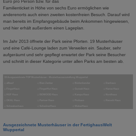
Euro pro Person bzw. für das
Familienticket in Höhe von sechs Euro ermöglichen wie
anderenorts auch einen zweiten kostenfreien Besuch. Darauf wird
man bereits im Empfangsgebäude beim Ankommen hingewiesen,
und hier erhält außerdem einen Lageplan.
Im Jahr 2013 öffnete der Park seine Pforten. 19 Musterhäuser
und eine Café-Lounge laden zum Verweilen ein. Sauber, sehr
aufgeräumt und sehr gepflegt erwartet der Park seine Besucher
und schnitt in dieser Kategorie unter allen Parks am besten ab.
19 Ausgezeichnete TOP Musterhäuser - Musterhausausstellung Wuppertal
⌂
allkauf
⌂
Bien Zenker
⌂
Büdenbender
⌂
Danhaus
⌂
FingerHaus
⌂
FingerHut Haus
⌂ Gussek Haus
⌂
Hanse Haus
⌂
HUF Haus
⌂
ISOWOOD Haus
⌂
Kampa Haus
⌂
Nordhaus
⌂
OKAL Haus
⌂
Partner Haus
⌂
Prohaus
⌂
Rensch Haus
⌂
Schwabenhaus
⌂
SchwörerHaus
⌂
WeberHaus
Ausgezeichnete Musterhäuser in der FertighausWelt
Wuppertal