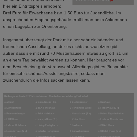
hier ein Eintrittspreis erhoben:
Drei Euro für Erwachsene bzw. 1,50 Euro für Jugendliche. Im
ansprechenden Empfangsgebäude erhält man beim Ankommen
einen Lageplan zur Orientierung.
Insgesamt überzeugt der Park mit einer sehr einladenden und
freundlichen Ausstellung, an der es nichts auszusetzen gibt,
außer dass sie mit rund 70 Musterhäusern etwas zu groß ist, um
an einem Tag bewältigt werden zu können. Hier braucht es vor
dem Besuch eine gute Vorauswahl. Allerdings gibt es Pluspunkte
für ein sehr schönes Ausstellungsbistro, sodass man
zwischendurch die Infos sacken lassen kann.
36 Ausgezeichnete TOP Musterhäuser - Musterhausausstellung Bad Vilbel
⌂
allkauf
⌂
Bien Zenker (3 x)
⌂
Büdenbender
⌂
Danhaus
⌂
Davinci Haus
⌂
ELK Fertighaus
⌂
Fertighaus Weiss
⌂
FingerHaus (2 x)
⌂
Frammelsberger
⌂
Frick Holzhaus
⌂
Hanse Haus (2 x)
⌂
Helma Eigenheimbau
⌂
HUF Haus
⌂
Kampa Haus (2 x)
⌂
Keitel Haus
⌂
Lechner Massivhaus
⌂
Lehner Holzhaus
⌂
Living Fertighaus
⌂
Luxhaus
⌂
OKAL Haus
⌂
Rensch Haus (2 x)
⌂
Schäfer Fertighaus
⌂
Schwabenhaus
⌂
STREIF Haus (2 x)
⌂
Suckfüll
⌂
WeberHaus (2 x)
⌂
Wolf Haus
⌂
Wolf Systemhaus