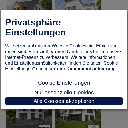
Privatsphäre
Einstellungen
Hanse Haus
Helma Eigenheimbau
Musterhaus Bad Vilbel Hausnummer 27
Musterhaus Bad Vilbel Hausnummer 37
Wir setzen auf unserer Website Cookies ein. Einige von
ihnen sind essenziell, während andere uns helfen unsere
Internet-Präsenz zu verbessern. Weitere Informationen
und Einstellungsmöglichkeiten finden Sie unter "Cookie
Einstellungen" und in unserer
Datenschutzerklärung
.
Cookie Einstellungen
HUF Haus
Kampa Haus
Musterhaus Bad Vilbel Hausnummer 18
Musterhaus Bad Vilbel Hausnummer 29
Nur essenzielle Cookies
Alle Cookies akzeptieren