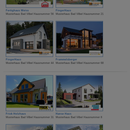
Fertighaus Weiss
FingerHaus
Musterhaus Bad Vilbel Hausnummer 56
Musterhaus Bad Vilbel Hausnummer 21
FingerHaus
Frammelsberger
Musterhaus Bad Vilbel Hausnummer 44
Musterhaus Bad Vilbel Hausnummer 68
Frick Holzhaus
Hanse Haus
Musterhaus Bad Vilbel Hausnummer 31
Musterhaus Bad Vilbel Hausnummer 8