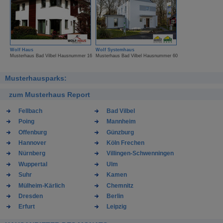
Wolf Haus
Wolf Systemhaus
Musterhaus Bad Vilbel Hausnummer 16
Musterhaus Bad Vilbel Hausnummer 60
Musterhausparks:
zum Musterhaus Report
Fellbach
Bad Vilbel
Poing
Mannheim
Offenburg
Günzburg
Hannover
Köln Frechen
Nürnberg
Villingen-Schwenningen
Wuppertal
Ulm
Suhr
Kamen
Mülheim-Kärlich
Chemnitz
Dresden
Berlin
Erfurt
Leipzig