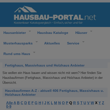
Hausanbieter
Hausbau Kataloge
Häuser
Musterhausparks
Aktuelles
Service
Rund ums Haus
Fertighaus, Massivhaus und Holzhaus Anbieter
Sie wollen ein Haus bauen und wissen nicht mit wem? Hier finden Sie
Hausbaufirmen (Fertighaus, Massivhaus und Holzhaus Anbieter) in der
Übersicht.
Hausbaufirmen A-Z - aktuell 406 Fertighaus, Massivhaus u.
Holzhaus Anbieter
Alle
A
B
C
D
E
F
G
H
I
J
K
L
M
N
O
P
Q
R
S
T
U
V
W
X
Y
Z
0-9