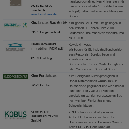
hausbau-portal.net. Kern-Haus steht für
56235 Ransbach-
massive, individuelle Architektenhäuser
Baumbach
in Top-Qualität und einen erstklassigen
www.kern-haus.de
Service.
Kinzighaus Bau GmbH
Kinzighaus Bau GmbH ist gelungen in
den letzten 30 Jahren über 2500
63505 Langenselbold
Baufamilien Ihre massiven Wohnträume
zu erfüllen.
Klaus Kowalski
Kowalski - Haus!
Immobilien RDM e.K.
Wir bauen für Sie individuell und solide
zum Festpreis! Sorglos bauen mit
42799 Leichlingen
Kowalski - Haus!
Bei uns haben Sie die Wahl! Fertighaus
oder Massivhaus (Stein auf Stein)!
Klee-Fertighaus
Klee Fertighaus Niedrigenergiehaus
Unser Unternehmen wurde 1989 in
56593 Krunkel
Deutschland gegründet und wir sind seit
nunmehr über zwei Jahrzehnten
spezialisiert auf den europaweiten Bau
hochwertiger Fertighäuser und
Schwedenhäuser.
KOBUS Die
KOBUS baut individuell geplante
Hausmanufaktur
Architektenhäuser in ökologischer
GmbH
Holzbauweise und in Premium-Qualität.
Jedes KOBUS-Haus kann als