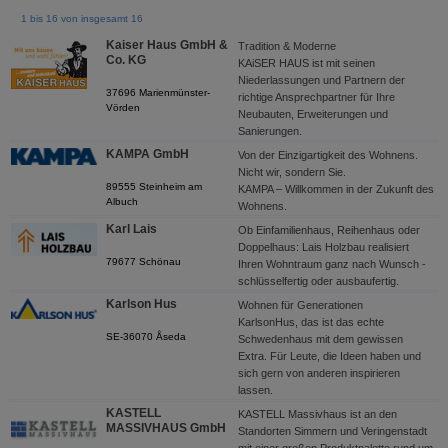
1 bis 16 von insgesamt 16
Kaiser Haus GmbH &
Tradition & Moderne
Co. KG
KAiSER HAUS ist mit seinen
Niederlassungen und Partnern der
37696 Marienmünster-
richtige Ansprechpartner für Ihre
Vörden
Neubauten, Erweiterungen und
Sanierungen.
KAMPA GmbH
Von der Einzigartigkeit des Wohnens.
Nicht wir, sondern Sie.
89555 Steinheim am
KAMPA – Willkommen in der Zukunft des
Albuch
Wohnens.
Karl Lais
Ob Einfamilienhaus, Reihenhaus oder
Doppelhaus: Lais Holzbau realisiert
79677 Schönau
Ihren Wohntraum ganz nach Wunsch -
schlüsselfertig oder ausbaufertig.
Karlson Hus
Wohnen für Generationen
KarlsonHus, das ist das echte
SE-36070 Åseda
Schwedenhaus mit dem gewissen
Extra. Für Leute, die Ideen haben und
sich gern von anderen inspirieren
lassen.
KASTELL
KASTELL Massivhaus ist an den
MASSIVHAUS GmbH
Standorten Simmern und Veringenstadt