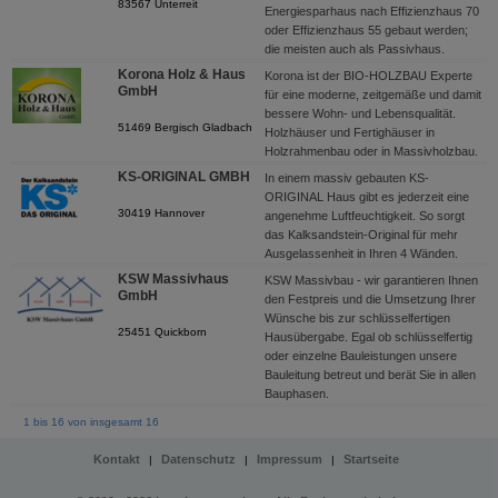
83567 Unterreit
Energiesparhaus nach Effizienzhaus 70
oder Effizienzhaus 55 gebaut werden;
die meisten auch als Passivhaus.
Korona Holz & Haus
Korona ist der BIO-HOLZBAU Experte
GmbH
für eine moderne, zeitgemäße und damit
bessere Wohn- und Lebensqualität.
51469 Bergisch Gladbach
Holzhäuser und Fertighäuser in
Holzrahmenbau oder in Massivholzbau.
KS-ORIGINAL GMBH
In einem massiv gebauten KS-
ORIGINAL Haus gibt es jederzeit eine
30419 Hannover
angenehme Luftfeuchtigkeit. So sorgt
das Kalksandstein-Original für mehr
Ausgelassenheit in Ihren 4 Wänden.
KSW Massivhaus
KSW Massivbau - wir garantieren Ihnen
GmbH
den Festpreis und die Umsetzung Ihrer
Wünsche bis zur schlüsselfertigen
25451 Quickborn
Hausübergabe. Egal ob schlüsselfertig
oder einzelne Bauleistungen unsere
Bauleitung betreut und berät Sie in allen
Bauphasen.
1 bis 16 von insgesamt 16
Kontakt
Datenschutz
Impressum
Startseite
|
|
|