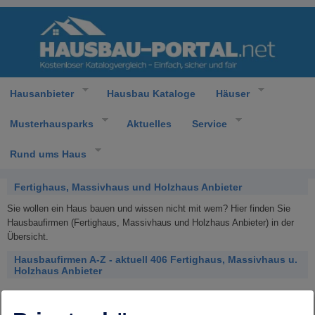
Hausanbieter
Hausbau Kataloge
Häuser
Musterhausparks
Aktuelles
Service
Rund ums Haus
Fertighaus, Massivhaus und Holzhaus Anbieter
Sie wollen ein Haus bauen und wissen nicht mit wem? Hier finden Sie
Hausbaufirmen (Fertighaus, Massivhaus und Holzhaus Anbieter) in der
Übersicht.
Hausbaufirmen A-Z - aktuell 406 Fertighaus, Massivhaus u.
Holzhaus Anbieter
Alle
A
B
C
D
E
F
G
H
I
J
K
L
M
N
O
P
Q
R
S
T
U
V
W
X
Y
Z
0-9