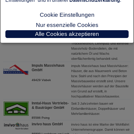
Einstellungen" und in unserer
Datenschutzerklärung
.
Zuverlässigkeit und Sicherheit und mehr
26169 Friesoythe-
als 10.000 zufriedene Kunden.
Markhausen
Cookie Einstellungen
IMMOWERT GmbH
Wir von IMMOWERT bauen konsequent
ökologische Holzhäuser. Auch beim
Nur essenzielle Cookies
95448 Bayreuth
Innenausbau werden biologische
Alle Cookies akzeptieren
Baustoffe eingesetzt, wie z. B. Hanf-
oder Zellulosedämmung,
Trockenestrich, Lehmputz und leimfreie
Massivholz-Bodendielen, die mit
natürlichem Öl und Wachs
oberflächenfertig behandelt sind.
Impuls Massivhaus
impuls Massivhaus baut Massivhäuser:
GmbH
Häuser, die aus Mauerwerk und Beton
bzw. Stahl und nach den Prinzipien der
49429 Visbek
Massivbauweise erstellt sind. Unsere
Massivhäuser werden auf der Baustelle
von Grund auf erstellt, in
hochqualitativer Massivbauweise.
Inntal-Haus Vertriebs-
Seit 3 Jahrzehnten bauen wir
& Bauträger GmbH
Einfamilienhäuser, Doppelhäuser und
Mehrfamilienhäuser.
85586 Poing
invivo haus GmbH
invivo haus ist eine Marke der Wohlfahrt
Unternehmensgruppe. Damit können wir
86899 Landsberg am Lech