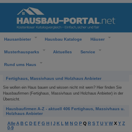
Hausanbieter
Hausbau Kataloge
Häuser
Musterhausparks
Aktuelles
Service
Rund ums Haus
Fertighaus, Massivhaus und Holzhaus Anbieter
Sie wollen ein Haus bauen und wissen nicht mit wem? Hier finden Sie
Hausbaufirmen (Fertighaus, Massivhaus und Holzhaus Anbieter) in der
Übersicht.
Hausbaufirmen A-Z - aktuell 406 Fertighaus, Massivhaus u.
Holzhaus Anbieter
Alle
A
B
C
D
E
F
G
H
I
J
K
L
M
N
O
P
Q
R
S
T
U
V
W
X
Y
Z
0-9