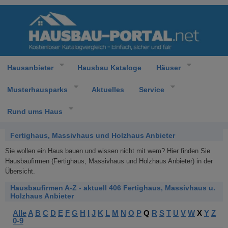
Hausanbieter
Hausbau Kataloge
Häuser
Musterhausparks
Aktuelles
Service
Rund ums Haus
Fertighaus, Massivhaus und Holzhaus Anbieter
Sie wollen ein Haus bauen und wissen nicht mit wem? Hier finden Sie
Hausbaufirmen (Fertighaus, Massivhaus und Holzhaus Anbieter) in der
Übersicht.
Hausbaufirmen A-Z - aktuell 406 Fertighaus, Massivhaus u.
Holzhaus Anbieter
Alle
A
B
C
D
E
F
G
H
I
J
K
L
M
N
O
P
Q
R
S
T
U
V
W
X
Y
Z
0-9