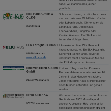
dabei: wir machen alles, außer
gewöhnlich.
Elite Haus GmbH &
Schmucke Häuser, die alles bieten was
Co.KG
man zum Wohnen, Wohlfühlen, Komfort
oder Leben braucht. Ob Kompakt als
39288 Burg
Landhaus, Villa, Doppelhaus,
Fachwerkhaus, Bungalow oder
Zweifamilienhaus. Ein Elite Haus ist
immer das richtige Haus.
ELK Fertighaus GmbH
Informationen über ELK Haus auf
hausbau-portal.net. Ein ELK Haus gibt
81829 München
Sicherheit. Schon lange, bevor es
www.elkhaus.de
überhaupt steht. Lernen auch Sie das
das ELK Versprechen kennen.
Emil von Elling & Sohn
Emil von Elling - errichtet Premium
GmbH
Fachwerkhäuser nunmehr seit fast 90
Jahren in alter Handwerkstradition.
21423 Winsen/Luhe
Jedes von Elling-Haus ist individuell für
einen Kunden entworfen und gebaut
worden.
Ernst Seiler KG
Wir entwerfen, erweitern und realisieren
Gebäude seit 1952. Grundlage all
96253 Untersiemau
unserer Arbeiten ist Holz, denn es ist
ökologisch, natürlich und sehr effizient.