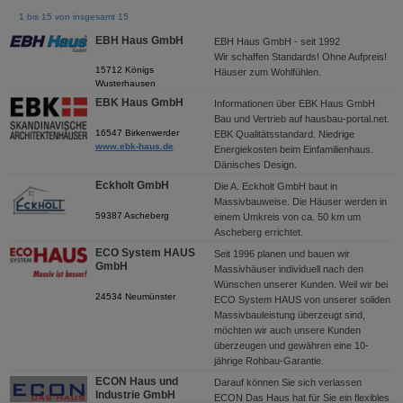
1 bis 15 von insgesamt 15
EBH Haus GmbH
EBH Haus GmbH - seit 1992
Wir schaffen Standards! Ohne Aufpreis!
15712 Königs
Häuser zum Wohlfühlen.
Wusterhausen
EBK Haus GmbH
Informationen über EBK Haus GmbH
Bau und Vertrieb auf hausbau-portal.net.
16547 Birkenwerder
EBK Qualitätsstandard. Niedrige
www.ebk-haus.de
Energiekosten beim Einfamilienhaus.
Dänisches Design.
Eckholt GmbH
Die A. Eckholt GmbH baut in
Massivbauweise. Die Häuser werden in
59387 Ascheberg
einem Umkreis von ca. 50 km um
Ascheberg errichtet.
ECO System HAUS
Seit 1996 planen und bauen wir
GmbH
Massivhäuser individuell nach den
Wünschen unserer Kunden. Weil wir bei
24534 Neumünster
ECO System HAUS von unserer soliden
Massivbauleistung überzeugt sind,
möchten wir auch unsere Kunden
überzeugen und gewähren eine 10-
jährige Rohbau-Garantie.
ECON Haus und
Darauf können Sie sich verlassen
Industrie GmbH
ECON Das Haus hat für Sie ein flexibles