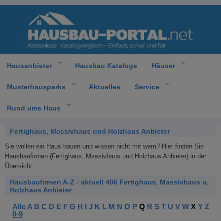
Hausanbieter
Hausbau Kataloge
Häuser
Musterhausparks
Aktuelles
Service
Rund ums Haus
Fertighaus, Massivhaus und Holzhaus Anbieter
Sie wollen ein Haus bauen und wissen nicht mit wem? Hier finden Sie
Hausbaufirmen (Fertighaus, Massivhaus und Holzhaus Anbieter) in der
Übersicht.
Hausbaufirmen A-Z - aktuell 406 Fertighaus, Massivhaus u.
Holzhaus Anbieter
Alle
A
B
C
D
E
F
G
H
I
J
K
L
M
N
O
P
Q
R
S
T
U
V
W
X
Y
Z
0-9