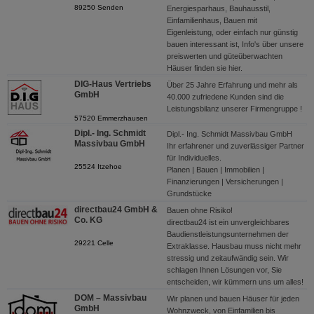
89250 Senden
Energiesparhaus, Bauhausstil,
Einfamilienhaus, Bauen mit
Eigenleistung, oder einfach nur günstig
bauen interessant ist, Info's über unsere
preiswerten und güteüberwachten
Häuser finden sie hier.
DIG-Haus Vertriebs
Über 25 Jahre Erfahrung und mehr als
GmbH
40.000 zufriedene Kunden sind die
Leistungsbilanz unserer Firmengruppe !
57520 Emmerzhausen
Dipl.- Ing. Schmidt
Dipl.- Ing. Schmidt Massivbau GmbH
Massivbau GmbH
Ihr erfahrener und zuverlässiger Partner
für Individuelles.
25524 Itzehoe
Planen | Bauen | Immobilien |
Finanzierungen | Versicherungen |
Grundstücke
directbau24 GmbH &
Bauen ohne Risiko!
Co. KG
directbau24 ist ein unvergleichbares
Baudienstleistungsunternehmen der
29221 Celle
Extraklasse. Hausbau muss nicht mehr
stressig und zeitaufwändig sein. Wir
schlagen Ihnen Lösungen vor, Sie
entscheiden, wir kümmern uns um alles!
DOM – Massivbau
Wir planen und bauen Häuser für jeden
GmbH
Wohnzweck, von Einfamilien bis