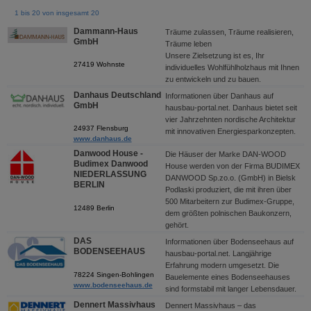
1 bis 20 von insgesamt 20
Dammann-Haus
Träume zulassen, Träume realisieren,
GmbH
Träume leben
Unsere Zielsetzung ist es, Ihr
27419 Wohnste
individuelles Wohlfühlholzhaus mit Ihnen
zu entwickeln und zu bauen.
Danhaus Deutschland
Informationen über Danhaus auf
GmbH
hausbau-portal.net. Danhaus bietet seit
vier Jahrzehnten nordische Architektur
24937 Flensburg
mit innovativen Energiesparkonzepten.
www.danhaus.de
Danwood House -
Die Häuser der Marke DAN-WOOD
Budimex Danwood
House werden von der Firma BUDIMEX
NIEDERLASSUNG
DANWOOD Sp.zo.o. (GmbH) in Bielsk
BERLIN
Podlaski produziert, die mit ihren über
500 Mitarbeitern zur Budimex-Gruppe,
12489 Berlin
dem größten polnischen Baukonzern,
gehört.
DAS
Informationen über Bodenseehaus auf
BODENSEEHAUS
hausbau-portal.net. Langjährige
Erfahrung modern umgesetzt. Die
78224 Singen-Bohlingen
Bauelemente eines Bodenseehauses
www.bodenseehaus.de
sind formstabil mit langer Lebensdauer.
Dennert Massivhaus
Dennert Massivhaus – das