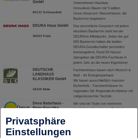
GmbH
Unternehmen Hausbau
Innovatives Bauen mit Tradition
96132 Schlüsselfeld
Unser Anspruch: Massivhäuser, die
Bauherren begeistern
DEURA Haus GmbH
Das persönliche Gespräch mit jedem
einzelnen Bauherren steht bei der
36043 Fulda
DEURA im Mittelpunkt: Jeden der gut
600 Bauherren haben die beiden
DEURA-Gesellschafter persönlich
kennengelernt. Rund 50 Häuser
übergeben die DEURA-Fachleute in
jedem Jahr an die neuen Eigentümer.
DEUTSCHE
Fachwerkhaus bauen nach Wunsch &
LANDHAUS
Maß - Ihr Energiesparhaus
KLASSIKER GmbH
Wir bauen ausschließlich massive
Eichenholz - Fachwerkhäuser im
49328 Melle
regionalen Stil. Regionale Architektur mit
zeitgenössischer Technik.
Deva Naturhaus -
Wir sind ein Team von mehreren
Peter Raschke
Architekten, Ingenieuren, Baubiologen
Zimmerleuten und Holzbaufirmen. Wir
Privatsphäre
91541 Rothenburg ob der
sind in der Lage jedem Kunden sein
Tauber
individuelles, wohngesundes,
Einstellungen
baubiologisches Holzhaus in
traditioneller oder organischer