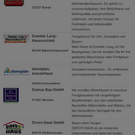
Mehrfamilienhäusern. Es gehört zu
32257 Bünde
unseren Aufgaben, Ihre Bedürfnisse auf
Wohnqualität und persönliche
Lebensart, mit einem Gespür für
Feinheiten und Individualität,
umzusetzen.
Dominic Lang -
Fertighäuser für Ulm, Schwaben und
Hausvertrieb
Bayern
Mein Name ist Dominic Lang, ich bin
89346 Bibertal-Kissendorf
Bauingenieur, bei mir erhalten Sie Ihr frei
geplantes Massivhaus oder Fertighaus -
zum günstigen Preis!
domoplan-
domoplan-massivhaus - Ihr erfahrener
massivhaus
und kompetenter Hausbaupartner.
06449 Aschersleben
Domus Bau GmbH
Wir erstellen Wohnhäuser in massiver
Fertigbauweise mit vorgefertigten
57482 Wenden
Bauelementen, aus den natürlichen
Baustoffen Blähschiefer und Blähton, mit
den besonderen Vorzügen für den
Wohnungsbau.
Drevo Haus GmbH
Bauen ohne Sorgen …
DREVO HAUS ist ein modernes
84076 Pfeffenhausen
Unternehmen und bietet ein breites