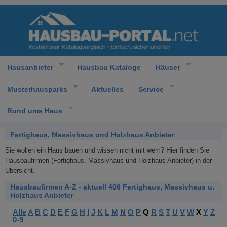
Hausanbieter
Hausbau Kataloge
Häuser
Musterhausparks
Aktuelles
Service
Rund ums Haus
Fertighaus, Massivhaus und Holzhaus Anbieter
Sie wollen ein Haus bauen und wissen nicht mit wem? Hier finden Sie
Hausbaufirmen (Fertighaus, Massivhaus und Holzhaus Anbieter) in der
Übersicht.
Hausbaufirmen A-Z - aktuell 406 Fertighaus, Massivhaus u.
Holzhaus Anbieter
Alle
A
B
C
D
E
F
G
H
I
J
K
L
M
N
O
P
Q
R
S
T
U
V
W
X
Y
Z
0-9