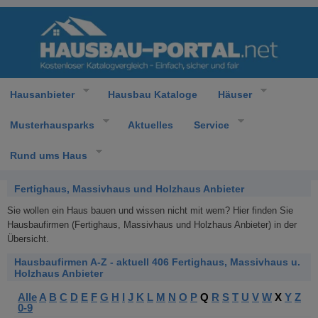
Hausanbieter
Hausbau Kataloge
Häuser
Musterhausparks
Aktuelles
Service
Rund ums Haus
Fertighaus, Massivhaus und Holzhaus Anbieter
Sie wollen ein Haus bauen und wissen nicht mit wem? Hier finden Sie
Hausbaufirmen (Fertighaus, Massivhaus und Holzhaus Anbieter) in der
Übersicht.
Hausbaufirmen A-Z - aktuell 406 Fertighaus, Massivhaus u.
Holzhaus Anbieter
Alle
A
B
C
D
E
F
G
H
I
J
K
L
M
N
O
P
Q
R
S
T
U
V
W
X
Y
Z
0-9