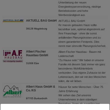
Unterbietung der neuen
Energieeinsparverordnung, niedrige
Betriebskosten und hohe
Wertbeständigkeit aus.
AKTUELL BAU GmbH
AKTUELL BAU GmbH
Ihr massiv gebautes Haus sollte
39128 Magdeburg
bezahlbar sein, optimal abgestimmt auf
Ihre Finanzlage - ohne die sonst
anfallenden Planungskosten und zu
einem garantierten Festpreis. Dies
nennt man sinnvolle Planungssicherheit.
Albert Fischer
Albert Fischer Hausbau - Bauen mit
Hausbau GmbH
Leidenschaft
"Zu Hause sein." Wir haben in unserer
31008 Elze
Familie mit diesem Satz immer ein ganz
besonderes Wohlfühlerlebnis
verbunden. Das eigene Zuhause ist der
Lebensraum, den wir mit den Menschen
teilen, die wir lieben.
Albert Haus GmbH &
Häuser für nette Menschen - Über 75
Co. KG
Jahre Erfahrung
Wir sehen das Ziel unseres
97705 Burkardroth
Unternehmens in dem ständigen
Bestreben, Ihnen als zuverlässiger
Partner Ihren Lebens(t)raum zu erfüllen.