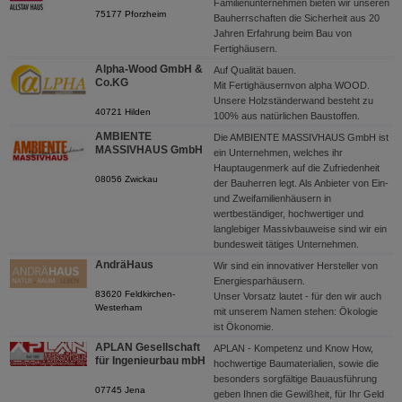
Familienunternehmen bieten wir unseren
75177 Pforzheim
Bauherrschaften die Sicherheit aus 20
Jahren Erfahrung beim Bau von
Fertighäusern.
Alpha-Wood GmbH &
Auf Qualität bauen.
Co.KG
Mit Fertighäusernvon alpha WOOD.
Unsere Holzständerwand besteht zu
40721 Hilden
100% aus natürlichen Baustoffen.
AMBIENTE
Die AMBIENTE MASSIVHAUS GmbH ist
MASSIVHAUS GmbH
ein Unternehmen, welches ihr
Hauptaugenmerk auf die Zufriedenheit
08056 Zwickau
der Bauherren legt. Als Anbieter von Ein-
und Zweifamilienhäusern in
wertbeständiger, hochwertiger und
langlebiger Massivbauweise sind wir ein
bundesweit tätiges Unternehmen.
AndräHaus
Wir sind ein innovativer Hersteller von
Energiesparhäusern.
83620 Feldkirchen-
Unser Vorsatz lautet - für den wir auch
Westerham
mit unserem Namen stehen: Ökologie
ist Ökonomie.
APLAN Gesellschaft
APLAN - Kompetenz und Know How,
für Ingenieurbau mbH
hochwertige Baumaterialien, sowie die
besonders sorgfältige Bauausführung
07745 Jena
geben Ihnen die Gewißheit, für Ihr Geld