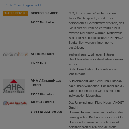
1 bis 21 von insgesamt 21
Adlerhaus GmbH
"1,2,3 ... sorgenfrei" ist für uns kein
flotter Werbespruch, sondern ein
96365 Nordhalben
persönliches Garantieversprechen, das
Sie in dieser Branche vermutlich kein
zweites Mal finden werden. Mittlerweile
weit über 400 begeisterte ADLERHAUS-
Baufamilien werden Ihnen gerne
bestätigen.
AEDIUM-Haus
aedium haus ....wir leben Häuser
Das Massivhaus - individuell-innovativ-
13465 Berlin
sicher
Berlin Brandenburg Einfamilienhaus
Massivhaus
AHA AßmannHaus
AHA AßmannHaus GmbH baut massiv
GmbH
nach Ihren Wünschen. Seit mehr als 35
Jahren beschäftigen wir uns mit dem
95502 Himmelkron
individuellen Massivbau.
AKOST GmbH
Das Unternehmen Fjord-Haus - AKOST
GmbH
17033 Neubrandenburg
Unsere Häuser, die in der Tradition des
norwegischen Bauhandwerks vor Ort in
Holzständerbauweise errichtet werden,
zeichnen sich durch eine deutliche