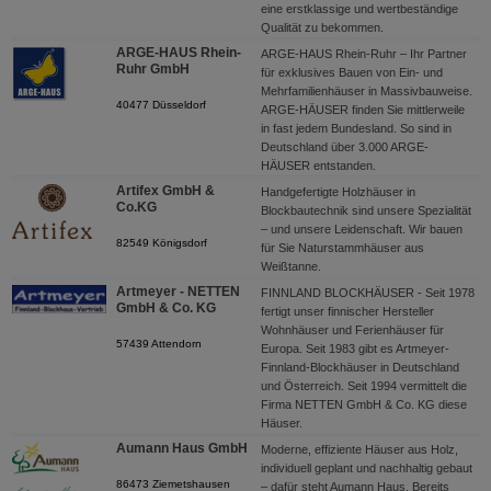
eine erstklassige und wertbeständige
Qualität zu bekommen.
ARGE-HAUS Rhein-
ARGE-HAUS Rhein-Ruhr – Ihr Partner
Ruhr GmbH
für exklusives Bauen von Ein- und
Mehrfamilienhäuser in Massivbauweise.
40477 Düsseldorf
ARGE-HÄUSER finden Sie mittlerweile
in fast jedem Bundesland. So sind in
Deutschland über 3.000 ARGE-
HÄUSER entstanden.
Artifex GmbH &
Handgefertigte Holzhäuser in
Co.KG
Blockbautechnik sind unsere Spezialität
– und unsere Leidenschaft. Wir bauen
82549 Königsdorf
für Sie Naturstammhäuser aus
Weißtanne.
Artmeyer - NETTEN
FINNLAND BLOCKHÄUSER - Seit 1978
GmbH & Co. KG
fertigt unser finnischer Hersteller
Wohnhäuser und Ferienhäuser für
57439 Attendorn
Europa. Seit 1983 gibt es Artmeyer-
Finnland-Blockhäuser in Deutschland
und Österreich. Seit 1994 vermittelt die
Firma NETTEN GmbH & Co. KG diese
Häuser.
Aumann Haus GmbH
Moderne, effiziente Häuser aus Holz,
individuell geplant und nachhaltig gebaut
86473 Ziemetshausen
– dafür steht Aumann Haus. Bereits