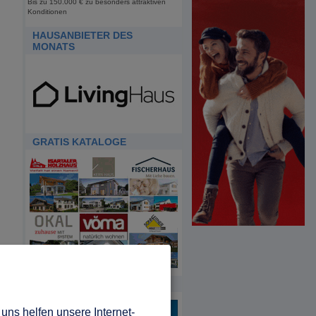
Bis zu 150.000 € zu besonders attraktiven
Konditionen
HAUSANBIETER DES
MONATS
GRATIS KATALOGE
HDA
uns helfen unsere Internet-