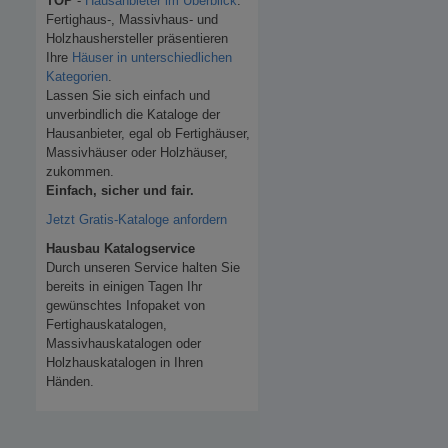
TOP
-
Hausanbieter im Überblick
.
Fertighaus-, Massivhaus- und
Holzhaushersteller präsentieren
Ihre
Häuser in unterschiedlichen
Kategorien
.
Lassen Sie sich einfach und
unverbindlich die Kataloge der
Hausanbieter, egal ob Fertighäuser,
Massivhäuser oder Holzhäuser,
zukommen.
Einfach, sicher und fair.
Jetzt Gratis-Kataloge anfordern
Hausbau Katalogservice
Durch unseren Service halten Sie
bereits in einigen Tagen Ihr
gewünschtes Infopaket von
Fertighauskatalogen,
Massivhauskatalogen oder
Holzhauskatalogen in Ihren
Händen.