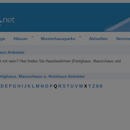
oge
Häuser
Musterhausparks
Aktuelles
Servic
aus Anbieter
ht mit wem? Hier finden Sie Hausbaufirmen (Fertighaus, Massivhaus und
ertighaus, Massivhaus u. Holzhaus Anbieter
D
E
F
G
H
I
J
K
L
M
N
O
P
Q
R
S
T
U
V
W
X
Y
Z
0-9