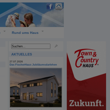
e
Rund ums Haus
AKTUELLES
27.07.2026
Das FischerHaus Jubiläumsdarlehen