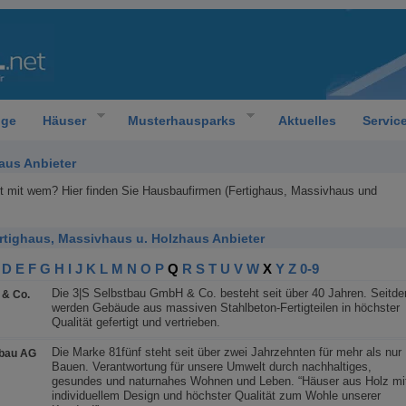
oge
Häuser
Musterhausparks
Aktuelles
Servic
aus Anbieter
ht mit wem? Hier finden Sie Hausbaufirmen (Fertighaus, Massivhaus und
ertighaus, Massivhaus u. Holzhaus Anbieter
D
E
F
G
H
I
J
K
L
M
N
O
P
Q
R
S
T
U
V
W
X
Y
Z
0-9
Die 3|S Selbstbau GmbH & Co. besteht seit über 40 Jahren. Seitd
& Co.
werden Gebäude aus massiven Stahlbeton-Fertigteilen in höchster
Qualität gefertigt und vertrieben.
Die Marke 81fünf steht seit über zwei Jahrzehnten für mehr als nur
zbau AG
Bauen. Verantwortung für unsere Umwelt durch nachhaltiges,
gesundes und naturnahes Wohnen und Leben. “Häuser aus Holz mi
individuellem Design und höchster Qualität zum Wohle unserer