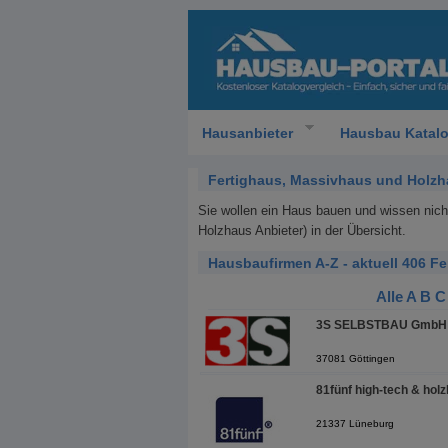
Hausanbieter
Hausbau Katal
Fertighaus, Massivhaus und Holzh
Sie wollen ein Haus bauen und wissen nic
Holzhaus Anbieter) in der Übersicht.
Hausbaufirmen A-Z - aktuell 406 F
Alle
A
B
C
3S SELBSTBAU GmbH 
37081 Göttingen
81fünf high-tech & hol
21337 Lüneburg