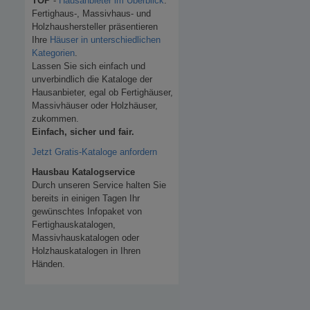
TOP
-
Hausanbieter im Überblick
.
Fertighaus-, Massivhaus- und
Holzhaushersteller präsentieren
Ihre
Häuser in unterschiedlichen
Kategorien
.
Lassen Sie sich einfach und
unverbindlich die Kataloge der
Hausanbieter, egal ob Fertighäuser,
Massivhäuser oder Holzhäuser,
zukommen.
Einfach, sicher und fair.
Jetzt Gratis-Kataloge anfordern
Hausbau Katalogservice
Durch unseren Service halten Sie
bereits in einigen Tagen Ihr
gewünschtes Infopaket von
Fertighauskatalogen,
Massivhauskatalogen oder
Holzhauskatalogen in Ihren
Händen.