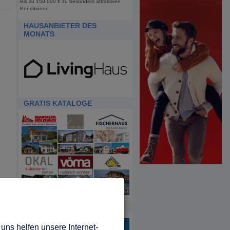
Bis zu 150.000 € zu besonders attraktiven
Konditionen
HAUSANBIETER DES
MONATS
GRATIS KATALOGE
HDA
uns helfen unsere Internet-