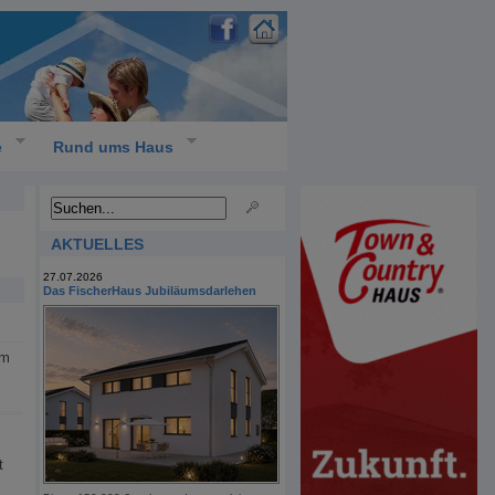
e
Rund ums Haus
AKTUELLES
27.07.2026
Das FischerHaus Jubiläumsdarlehen
em
t