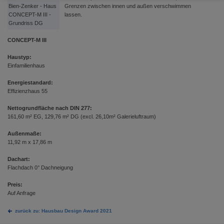
Bien-Zenker - Haus
Grenzen zwischen innen und außen verschwimmen
CONCEPT-M III -
lassen.
Grundriss DG
CONCEPT-M III
Haustyp:
Einfamilienhaus
Energiestandard:
Effizienzhaus 55
Nettogrundfläche nach DIN 277:
161,60 m² EG, 129,76 m² DG (excl. 26,10m² Galerieluftraum)
Außenmaße:
11,92 m x 17,86 m
Dachart:
Flachdach 0° Dachneigung
Preis:
Auf Anfrage
zurück zu: Hausbau Design Award 2021