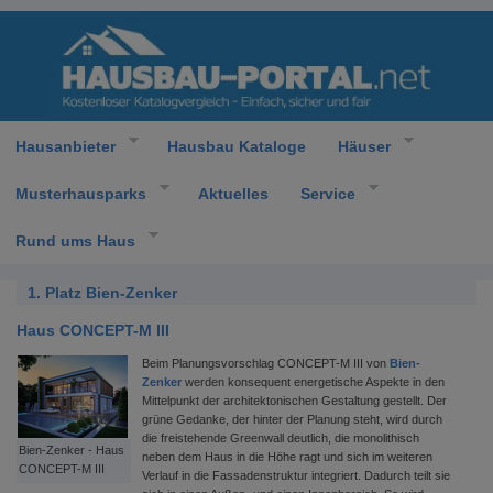
Hausanbieter
Hausbau Kataloge
Häuser
Musterhausparks
Aktuelles
Service
Rund ums Haus
1. Platz Bien-Zenker
Haus CONCEPT-M III
Beim Planungsvorschlag CONCEPT-M III von
Bien-
Zenker
werden konsequent energetische Aspekte in den
Mittelpunkt der architektonischen Gestaltung gestellt. Der
grüne Gedanke, der hinter der Planung steht, wird durch
die freistehende Greenwall deutlich, die monolithisch
Bien-Zenker - Haus
neben dem Haus in die Höhe ragt und sich im weiteren
CONCEPT-M III
Verlauf in die Fassadenstruktur integriert. Dadurch teilt sie