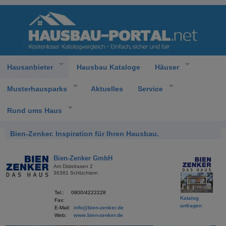
Hausanbieter
Hausbau Kataloge
Häuser
Musterhausparks
Aktuelles
Service
Rund ums Haus
Bien-Zenker. Inspiration für Ihren Hausbau.
Bien-Zenker GmbH
Am Distelrasen 2
36381 Schlüchtern
Tel.:
0800/4222228
Katalog
Fax:
anfragen
E-Mail:
info
@
bien-zenker.de
Web:
www.bien-zenker.de