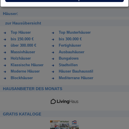
Häuser:
zur Hausübersicht
Top Häuser
Top Musterhäuser
bis 150.000 €
bis 300.000 €
über 300.000 €
Fertighäuser
Massivhäuser
Ausbauhäuser
Holzhäuser
Bungalows
Klassische Häuser
Stadtvillen
Moderne Häuser
Häuser Bauhausstil
Blockhäuser
Mediterrane Häuser
HAUSANBIETER DES MONATS
GRATIS KATALOGE