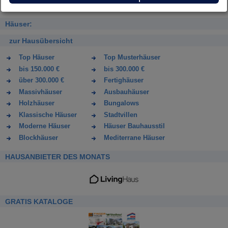
Häuser:
zur Hausübersicht
Top Häuser
Top Musterhäuser
bis 150.000 €
bis 300.000 €
über 300.000 €
Fertighäuser
Massivhäuser
Ausbauhäuser
Holzhäuser
Bungalows
Klassische Häuser
Stadtvillen
Moderne Häuser
Häuser Bauhausstil
Blockhäuser
Mediterrane Häuser
HAUSANBIETER DES MONATS
GRATIS KATALOGE