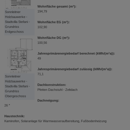
Wohnfläche gesamt (m²):
194,79
Sonnleitner
Holzbauwerke -
Stadtvilla Stefani -
Wohnfläche EG (m²):
Grundriss
102,90
Erdgeschoss
Wohnfläche DG (m²):
100,56
Jahresprimärenergiebedarf berechnet (kWh/(m²a)):
49
Jahresprimärenergiebedarf zulässig (kWh/(m²a)):
71,1
Sonnleitner
Holzbauwerke -
Dachkonstruktion:
Stadtvilla Stefani -
Pfetten Dachstuhl - Zeltdach
Grundriss
Obergeschoss
Dachneigung:
26
°
Haustechnik:
Kaminofen, Solaranlage für Warmwasseraufbereitung, Fußbodenheizung