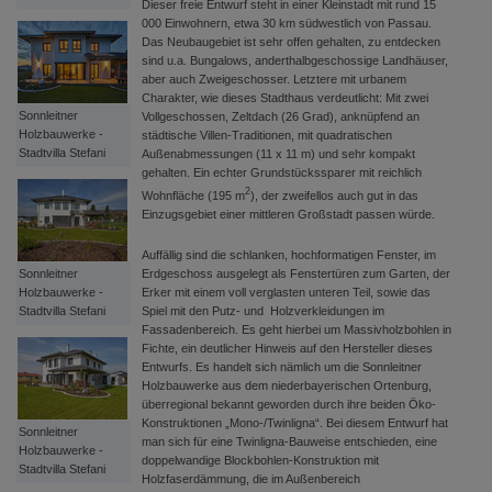
Dieser freie Entwurf steht in einer Kleinstadt mit rund 15
000 Einwohnern, etwa 30 km südwestlich von Passau.
Das Neubaugebiet ist sehr offen gehalten, zu entdecken
sind u.a. Bungalows, anderthalbgeschossige Landhäuser,
aber auch Zweigeschosser. Letztere mit urbanem
Charakter, wie dieses Stadthaus verdeutlicht: Mit zwei
Sonnleitner
Vollgeschossen, Zeltdach (26 Grad), anknüpfend an
Holzbauwerke -
städtische Villen-Traditionen, mit quadratischen
Stadtvilla Stefani
Außenabmessungen (11 x 11 m) und sehr kompakt
gehalten. Ein echter Grundstückssparer mit reichlich
2
Wohnfläche (195 m
), der zweifellos auch gut in das
Einzugsgebiet einer mittleren Großstadt passen würde.
Auffällig sind die schlanken, hochformatigen Fenster, im
Erdgeschoss ausgelegt als Fenstertüren zum Garten, der
Sonnleitner
Erker mit einem voll verglasten unteren Teil, sowie das
Holzbauwerke -
Spiel mit den Putz- und Holzverkleidungen im
Stadtvilla Stefani
Fassadenbereich. Es geht hierbei um Massivholzbohlen in
Fichte, ein deutlicher Hinweis auf den Hersteller dieses
Entwurfs. Es handelt sich nämlich um die Sonnleitner
Holzbauwerke aus dem niederbayerischen Ortenburg,
überregional bekannt geworden durch ihre beiden Öko-
Konstruktionen „Mono-/Twinligna“. Bei diesem Entwurf hat
Sonnleitner
man sich für eine Twinligna-Bauweise entschieden, eine
Holzbauwerke -
doppelwandige Blockbohlen-Konstruktion mit
Stadtvilla Stefani
Holzfaserdämmung, die im Außenbereich