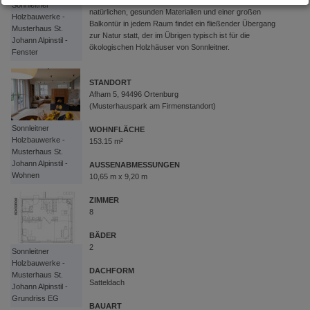
Arbeit aus dem Home-Office Einzug hält. Dank der
Sonnleitner
natürlichen, gesunden Materialien und einer großen
Holzbauwerke -
Balkontür in jedem Raum findet ein fließender Übergang
Musterhaus St.
zur Natur statt, der im Übrigen typisch ist für die
Johann Alpinstil -
ökologischen Holzhäuser von Sonnleitner.
Fenster
STANDORT
Afham 5, 94496 Ortenburg
(Musterhauspark am Firmenstandort)
Sonnleitner
WOHNFLÄCHE
Holzbauwerke -
153.15 m²
Musterhaus St.
Johann Alpinstil -
AUSSENABMESSUNGEN
Wohnen
10,65 m x 9,20 m
ZIMMER
8
BÄDER
2
Sonnleitner
Holzbauwerke -
DACHFORM
Musterhaus St.
Satteldach
Johann Alpinstil -
Grundriss EG
BAUART