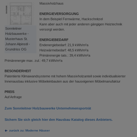
Massivholzhaus
ENERGIEVERSORGUNG
In dem Beispiel Fernwärme, Hackschnitzel
Kann aber auch mit jeder anderen gängigen Heiztechnik
Sonnleitner
versorgt werden.
Holzbauwerke -
Musterhaus St.
ENERGIEBEDARF
Johann Alpinstil -
Endenergiebedarf: 21,9 kWh/m²a
Grundriss OG
Heizwärmebedarf: 48,5 kWh/m²a
Primärenergie tats.: 39,4 kWh/m²a
Primärenergie max. zul.: 49,7 kWh/m²a
BESONDERHEIT
Patentierte Klimawandsysteme mit hohem Massivholzanteil sowie individualisierter
Innenausbau inklusive Möbeleinbauten aus der hauseigenen Möbelmanufaktur
PREIS
Auf Anfrage
Zum Sonnleitner Holzbauwerke Unternehmensporträt
Sichern Sie sich gleich hier den Hausbau Katalog dieses Anbieters.
zurück zu: Moderne Häuser