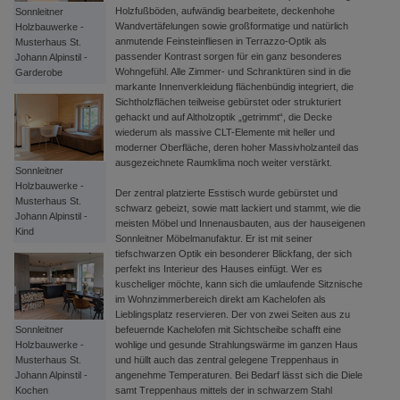
Holzfußböden, aufwändig bearbeitete, deckenhohe
Sonnleitner
Wandvertäfelungen sowie großformatige und natürlich
Holzbauwerke -
anmutende Feinsteinfliesen in Terrazzo-Optik als
Musterhaus St.
passender Kontrast sorgen für ein ganz besonderes
Johann Alpinstil -
Wohngefühl. Alle Zimmer- und Schranktüren sind in die
Garderobe
markante Innenverkleidung flächenbündig integriert, die
Sichtholzflächen teilweise gebürstet oder strukturiert
gehackt und auf Altholzoptik „getrimmt“, die Decke
wiederum als massive CLT-Elemente mit heller und
moderner Oberfläche, deren hoher Massivholzanteil das
ausgezeichnete Raumklima noch weiter verstärkt.
Sonnleitner
Holzbauwerke -
Der zentral platzierte Esstisch wurde gebürstet und
Musterhaus St.
schwarz gebeizt, sowie matt lackiert und stammt, wie die
Johann Alpinstil -
meisten Möbel und Innenausbauten, aus der hauseigenen
Kind
Sonnleitner Möbelmanufaktur. Er ist mit seiner
tiefschwarzen Optik ein besonderer Blickfang, der sich
perfekt ins Interieur des Hauses einfügt. Wer es
kuscheliger möchte, kann sich die umlaufende Sitznische
im Wohnzimmerbereich direkt am Kachelofen als
Lieblingsplatz reservieren. Der von zwei Seiten aus zu
Sonnleitner
befeuernde Kachelofen mit Sichtscheibe schafft eine
Holzbauwerke -
wohlige und gesunde Strahlungswärme im ganzen Haus
Musterhaus St.
und hüllt auch das zentral gelegene Treppenhaus in
Johann Alpinstil -
angenehme Temperaturen. Bei Bedarf lässt sich die Diele
Kochen
samt Treppenhaus mittels der in schwarzem Stahl