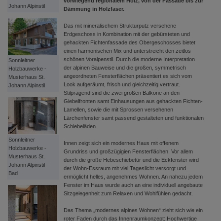
vorwiegend regionalem Holz, von der Fassade bis zur
Johann Alpinstil
Dämmung in Holzfaser.
Das mit mineralischem Strukturputz versehene
Erdgeschoss in Kombination mit der gebürsteten und
gehackten Fichtenfassade des Obergeschosses bietet
einen harmonischen Mix und unterstreicht den zeitlos
schönen Voralpenstil. Durch die moderne Interpretation
Sonnleitner
der alpinen Bauweise und die großen, symmetrisch
Holzbauwerke -
angeordneten Fensterflächen präsentiert es sich vom
Musterhaus St.
Look aufgeräumt, frisch und gleichzeitig vertraut.
Johann Alpinstil
Stilprägend sind die zwei großen Balkone an den
Giebelfronten samt Einhausungen aus gehackten Fichten-
Lamellen, sowie die mit Sprossen versehenen
Lärchenfenster samt passend gestalteten und funktionalen
Schiebeläden.
Sonnleitner
Innen zeigt sich ein modernes Haus mit offenem
Holzbauwerke -
Grundriss und großzügigien Fensterflächen. Vor allem
Musterhaus St.
durch die große Hebeschiebetür und die Eckfenster wird
Johann Alpinstil -
der Wohn-Essraum mit viel Tageslicht versorgt und
Bad
ermöglicht helles, angenehmes Wohnen. An nahezu jedem
Fenster im Haus wurde auch an eine individuell angebaute
Sitzgelegenheit zum Relaxen und Wohlfühlen gedacht.
Das Thema „modernes alpines Wohnen“ zieht sich wie ein
roter Faden durch das Innenraumkonzept: Hochwertige