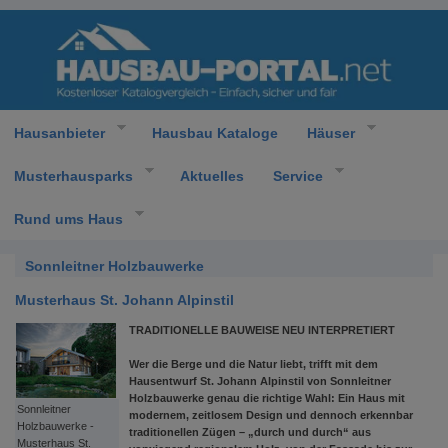
Hausanbieter
Hausbau Kataloge
Häuser
Musterhausparks
Aktuelles
Service
Rund ums Haus
Sonnleitner Holzbauwerke
Musterhaus St. Johann Alpinstil
TRADITIONELLE BAUWEISE NEU INTERPRETIERT
Wer die Berge und die Natur liebt, trifft mit dem
Hausentwurf St. Johann Alpinstil von Sonnleitner
Holzbauwerke genau die richtige Wahl: Ein Haus mit
Sonnleitner
modernem, zeitlosem Design und dennoch erkennbar
Holzbauwerke -
traditionellen Zügen – „durch und durch“ aus
Musterhaus St.