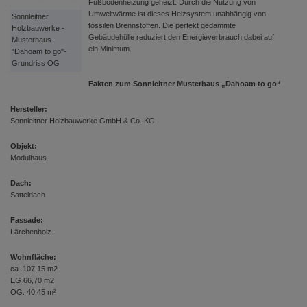
Fußbodenheizung geheizt. Durch die Nutzung von
Umweltwärme ist dieses Heizsystem unabhängig von
Sonnleitner
fossilen Brennstoffen. Die perfekt gedämmte
Holzbauwerke -
Gebäudehülle reduziert den Energieverbrauch dabei auf
Musterhaus
ein Minimum.
"Dahoam to go"-
Grundriss OG
Fakten zum Sonnleitner Musterhaus „Dahoam to go“
Hersteller:
Sonnleitner Holzbauwerke GmbH & Co. KG
Objekt:
Modulhaus
Dach:
Satteldach
Fassade:
Lärchenholz
Wohnfläche:
ca. 107,15 m2
EG 66,70 m2
OG: 40,45 m²