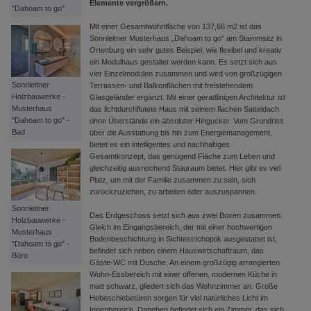
Elemente vergrößern.
"Dahoam to go"
Mit einer Gesamtwohnfläche von 137,66 m2 ist das
Sonnleitner Musterhaus „Dahoam to go“ am Stammsitz in
Ortenburg ein sehr gutes Beispiel, wie flexibel und kreativ
ein Modulhaus gestaltet werden kann. Es setzt sich aus
vier Einzelmodulen zusammen und wird von großzügigen
Sonnleitner
Terrassen- und Balkonflächen mit freistehendem
Holzbauwerke -
Glasgeländer ergänzt. Mit einer geradlinigen Architektur ist
Musterhaus
das lichtdurchflutete Haus mit seinem flachen Satteldach
"Dahoam to go" -
ohne Überstände ein absoluter Hingucker. Vom Grundriss
Bad
über die Ausstattung bis hin zum Energiemanagement,
bietet es ein intelligentes und nachhaltiges
Gesamtkonzept, das genügend Fläche zum Leben und
gleichzeitig ausreichend Stauraum bietet. Hier gibt es viel
Platz, um mit der Familie zusammen zu sein, sich
zurückzuziehen, zu arbeiten oder auszuspannen.
Sonnleitner
Das Erdgeschoss setzt sich aus zwei Boxen zusammen.
Holzbauwerke -
Gleich im Eingangsbereich, der mit einer hochwertigen
Musterhaus
Bodenbeschichtung in Sichtestrichoptik ausgestattet ist,
"Dahoam to go" -
befindet sich neben einem Hauswirtschaftraum, das
Büro
Gäste-WC mit Dusche. An einem großzügig arrangierten
Wohn-Essbereich mit einer offenen, modernen Küche in
matt schwarz, gliedert sich das Wohnzimmer an. Große
Hebeschiebetüren sorgen für viel natürliches Licht im
Innenbereich. Daneben befindet sich ein Zimmer, das sich