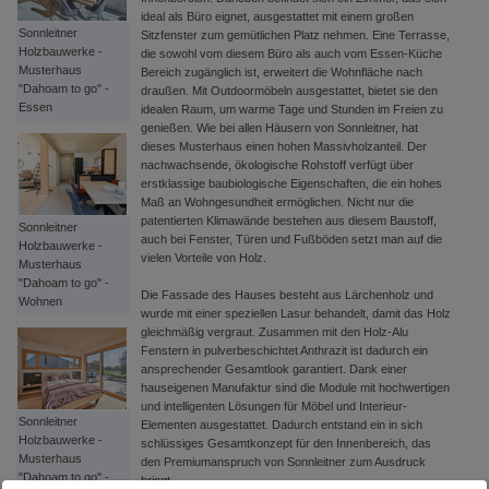
ideal als Büro eignet, ausgestattet mit einem großen
Sonnleitner
Sitzfenster zum gemütlichen Platz nehmen. Eine Terrasse,
Holzbauwerke -
die sowohl vom diesem Büro als auch vom Essen-Küche
Musterhaus
Bereich zugänglich ist, erweitert die Wohnfläche nach
"Dahoam to go" -
draußen. Mit Outdoormöbeln ausgestattet, bietet sie den
Essen
idealen Raum, um warme Tage und Stunden im Freien zu
genießen. Wie bei allen Häusern von Sonnleitner, hat
dieses Musterhaus einen hohen Massivholzanteil. Der
nachwachsende, ökologische Rohstoff verfügt über
erstklassige baubiologische Eigenschaften, die ein hohes
Maß an Wohngesundheit ermöglichen. Nicht nur die
patentierten Klimawände bestehen aus diesem Baustoff,
Sonnleitner
auch bei Fenster, Türen und Fußböden setzt man auf die
Holzbauwerke -
vielen Vorteile von Holz.
Musterhaus
"Dahoam to go" -
Die Fassade des Hauses besteht aus Lärchenholz und
Wohnen
wurde mit einer speziellen Lasur behandelt, damit das Holz
gleichmäßig vergraut. Zusammen mit den Holz-Alu
Fenstern in pulverbeschichtet Anthrazit ist dadurch ein
ansprechender Gesamtlook garantiert. Dank einer
hauseigenen Manufaktur sind die Module mit hochwertigen
und intelligenten Lösungen für Möbel und Interieur-
Sonnleitner
Elementen ausgestattet. Dadurch entstand ein in sich
Holzbauwerke -
schlüssiges Gesamtkonzept für den Innenbereich, das
Musterhaus
den Premiumanspruch von Sonnleitner zum Ausdruck
"Dahoam to go" -
bringt.