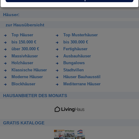
Häuser:
zur Hausübersicht
Top Häuser
Top Musterhäuser
bis 150.000 €
bis 300.000 €
über 300.000 €
Fertighäuser
Massivhäuser
Ausbauhäuser
Holzhäuser
Bungalows
Klassische Häuser
Stadtvillen
Moderne Häuser
Häuser Bauhausstil
Blockhäuser
Mediterrane Häuser
HAUSANBIETER DES MONATS
GRATIS KATALOGE