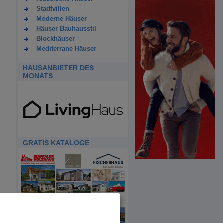
Stadtvillen
Moderne Häuser
Häuser Bauhausstil
Blockhäuser
Mediterrane Häuser
HAUSANBIETER DES
MONATS
GRATIS KATALOGE