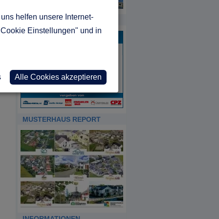
uns helfen unsere Internet-
HDA
"Cookie Einstellungen" und in
s
Alle Cookies akzeptieren
MUSTERHAUS REPORT
INFORMATIONEN