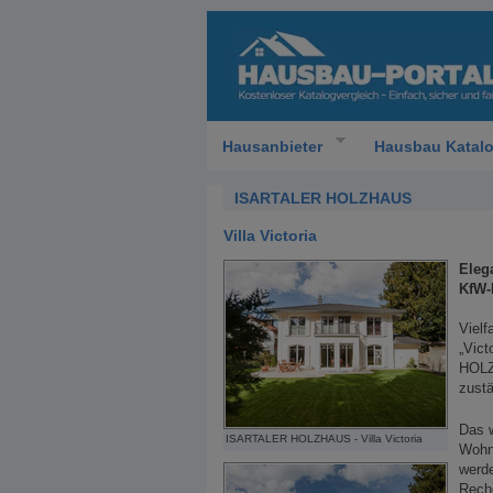
Hausanbieter
Hausbau Katal
ISARTALER HOLZHAUS
Villa Victoria
Eleg
KfW-
Viel
„Vic
HOLZ
zustä
Das 
ISARTALER HOLZHAUS - Villa Victoria
Wohnh
werd
Rech