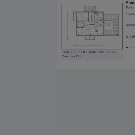
Preis
Schlü
Haus
www.
Sich
zur
ISARTALER HOLZHAUS - Villa Victoria -
Grundriss OG