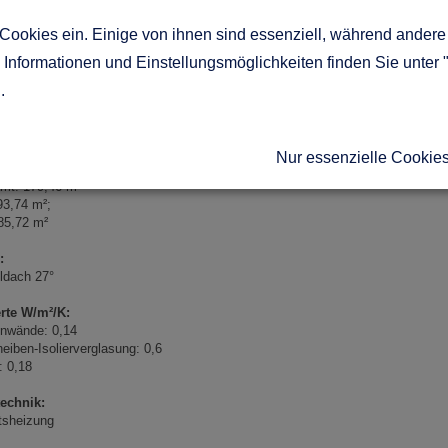
eller:
TALER HOLZHAUS, Münchner Str. 56, 83607 Holzkirchen
Cookies ein. Einige von ihnen sind essenziell, während andere 
eihe:
Informationen und Einstellungsmöglichkeiten finden Sie unter 
idueller Architektenentwurf „Villa Victoria“
g
.
eise:
afelbauweise mit heimischen Hölzern aus dem Alpenvorland
Nur essenzielle Cookie
fläche nach DIN 283:
mt: 179,46 m²
93,74 m²;
85,72 m²
:
ldach 27°
rte W/m²/K:
nwände: 0,14
eiben-Isolierverglasung: 0,6
: 0,18
technik:
tsheizung