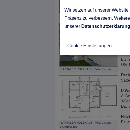
Herst
ISAR
Wir setzen auf unserer Website 
ISARTALER HOLZHAUS - Villa Victoria
Baur
Präsenz zu verbessern. Weitere 
Indiv
unserer
Datenschutzerklärun
Bauw
Holzt
Cookie Einstellungen
Wohn
Gesa
EG: 
OG: 
ISARTALER HOLZHAUS - Villa Victoria
Dach
Satte
U-We
Auße
3-Sch
Dach
Heiz
Pelle
ISARTALER HOLZHAUS - Villa Victoria -
Grundriss EG