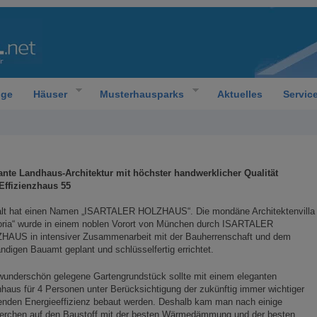
oge
Häuser
Musterhausparks
Aktuelles
Servic
ante Landhaus-Architektur mit höchster handwerklicher Qualität
Effizienzhaus 55
falt hat einen Namen „ISARTALER HOLZHAUS“. Die mondäne Architektenvilla
toria“ wurde in einem noblen Vorort von München durch ISARTALER
HAUS in intensiver Zusammenarbeit mit der Bauherrenschaft und dem
ndigen Bauamt geplant und schlüsselfertig errichtet.
wunderschön gelegene Gartengrundstück sollte mit einem eleganten
aus für 4 Personen unter Berücksichtigung der zukünftig immer wichtiger
enden Energieeffizienz bebaut werden. Deshalb kam man nach einige
erchen auf den Baustoff mit der besten Wärmedämmung und der besten