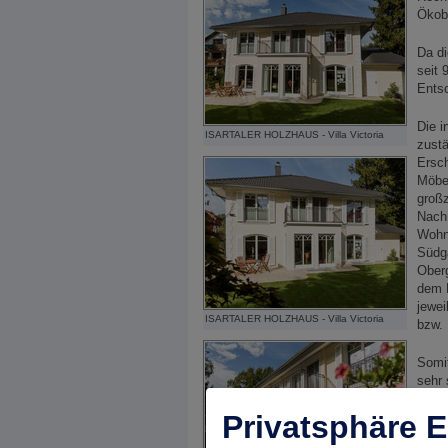
Ökob
Da d
seit 
Entsc
Die i
ISARTALER HOLZHAUS - Villa Victoria
zustä
Ersch
Möbel
großz
Nach 
Wohne
Südg
Ober
dem E
jewei
ISARTALER HOLZHAUS - Villa Victoria
bzw.
Somit
sehr 
Privatsphäre E
Haus