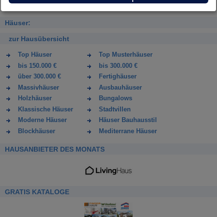
Häuser:
zur Hausübersicht
Top Häuser
Top Musterhäuser
bis 150.000 €
bis 300.000 €
über 300.000 €
Fertighäuser
Massivhäuser
Ausbauhäuser
Holzhäuser
Bungalows
Klassische Häuser
Stadtvillen
Moderne Häuser
Häuser Bauhausstil
Blockhäuser
Mediterrane Häuser
HAUSANBIETER DES MONATS
GRATIS KATALOGE