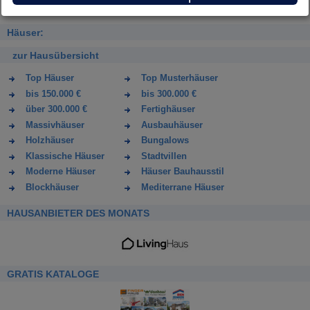
Häuser:
zur Hausübersicht
Top Häuser
Top Musterhäuser
bis 150.000 €
bis 300.000 €
über 300.000 €
Fertighäuser
Massivhäuser
Ausbauhäuser
Holzhäuser
Bungalows
Klassische Häuser
Stadtvillen
Moderne Häuser
Häuser Bauhausstil
Blockhäuser
Mediterrane Häuser
HAUSANBIETER DES MONATS
GRATIS KATALOGE