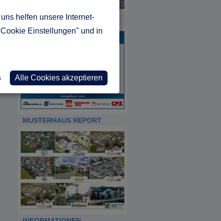
uns helfen unsere Internet-
HDA
"Cookie Einstellungen" und in
s
Alle Cookies akzeptieren
MUSTERHAUS REPORT
INFORMATIONEN