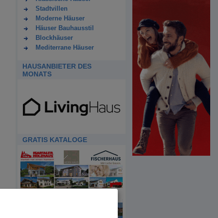
Stadtvillen
Moderne Häuser
Häuser Bauhausstil
Blockhäuser
Mediterrane Häuser
HAUSANBIETER DES
MONATS
GRATIS KATALOGE