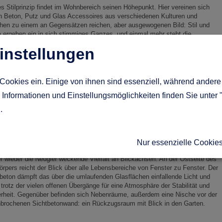
s Stilprinzip findet im Wohnbereich seinen Höhepunkt. Hier vereinen sich
n Beton, Putz und Glas Accessoires aus verschiedenen Kulturen und
hen zu einem an Gegensätzen reichen, aber ausgewogenen Bild: Stil und
 ergeben ein in sich stimmiges Ganzes, und einmal mehr steht die
chtheit im Vordergrund, die auch den Grundriss des Hauses dominiert.
instellungen
n mit Wandsegmenten
Cookies ein. Einige von ihnen sind essenziell, während andere 
erer basiert auf einem schmalen Rechteck, das mit 7,73 m Breite ideale
Informationen und Einstellungsmöglichkeiten finden Sie unter 
schaften für eine urbane Bebauung mitbringt. Das Erdgeschoss wurde offen
piert: Im Grunde ist sogar die Diele, lediglich durch ein Wandsegment
g
.
trennt, in das offene Ensemble aus Wohnbereich, Essplatz und Küche
iert.
ne Durchgänge und eine aus dem Beton der Wohnzimmerwand
Nur essenzielle Cookie
sgeschnittene Öffnung sorgen im offenen Raumensemble für eine raffinierte,
 wieder die Neugier weckende Vielfalt an Blickachsen. An der Ostseite des
rpers reicht der Blick über alle Lebensbereiche von Fenster zu Fenster. Der
beton dämpft das über die umlaufenden Glasflächen einfallende Licht und
 trotz der vielen offenen Übergänge für eine Atmosphäre der Stabilität und
rheit. Gegenüber befinden sich Nebenräume, außerdem eine Nische vor der
brochenen Sichtbetonwand: ein Rückzugsraum mit Blick in den Garten.