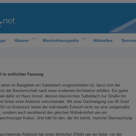
oge
Häuser
Musterhausparks
Aktuelles
Servic
l in schlichter Fassung
wenn im Baugebiet ein Satteldach vorgeschrieben ist, lässt sich der
h der Bauherrschaft nach einer modernen Architektur erfüllen. Ein gutes
iel dafür ist Haus Immel, dessen klassisches Satteldach zur Straße hin
nt hinter einer Aluleiste verschwindet. Mit einer Dachneigung von 45 Grad
50 cm Kniestock bietet der individuelle Entwurf nicht nur eine zeitgemäße
, sondern auch annähernd den gleichen Wohnkomfort wie ein
eschossiger Kubus. Und hält für den, der ihn betritt, manche Überraschung
.
aschierende Aluleiste hat einen ähnlichen Effekt wie ein freier, vor der