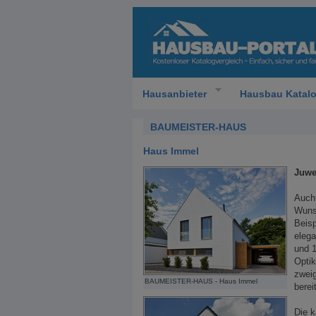
Hausanbieter
Hausbau Katal
BAUMEISTER-HAUS
Haus Immel
Juwe
Auch 
Wunsc
Beisp
elega
und 1
Optik
zweig
BAUMEISTER-HAUS - Haus Immel
bereit
Die k