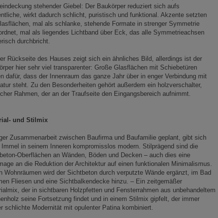
indeckung stehender Giebel: Der Baukörper reduziert sich aufs
tliche, wirkt dadurch schlicht, puristisch und funktional. Akzente setzten
lasflächen, mal als schlanke, stehende Formate in strenger Symmetrie
rdnet, mal als liegendes Lichtband über Eck, das alle Symmetrieachsen
erisch durchbricht.
er Rückseite des Hauses zeigt sich ein ähnliches Bild, allerdings ist der
rper hier sehr viel transparenter: Große Glasflächen mit Schiebetüren
n dafür, dass der Innenraum das ganze Jahr über in enger Verbindung mit
atur steht. Zu den Besonderheiten gehört außerdem ein holzverschalter,
cher Rahmen, der an der Traufseite den Eingangsbereich aufnimmt.
ial- und Stilmix
ger Zusammenarbeit zwischen Baufirma und Baufamilie geplant, gibt sich
Immel in seinem Inneren kompromisslos modern. Stilprägend sind die
tbeton-Oberflächen an Wänden, Böden und Decken – auch dies eine
ge an die Reduktion der Architektur auf einen funktionalen Minimalismus.
n Wohnräumen wird der Sichtbeton durch verputzte Wände ergänzt, im Bad
en Fliesen und eine Sichtbalkendecke hinzu. – Ein zeitgemäßer
ialmix, der in sichtbaren Holzpfetten und Fensterrahmen aus unbehandeltem
enholz seine Fortsetzung findet und in einem Stilmix gipfelt, der immer
r schlichte Modernität mit opulenter Patina kombiniert.