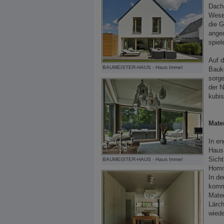
Dache
Wesen
die G
angeo
spiel
Auf d
BAUMEISTER-HAUS - Haus Immel
Baukö
sorge
der N
kubis
Mater
In en
Haus 
Sich
BAUMEISTER-HAUS - Haus Immel
Homma
In de
komm
Mater
Lärch
wiede