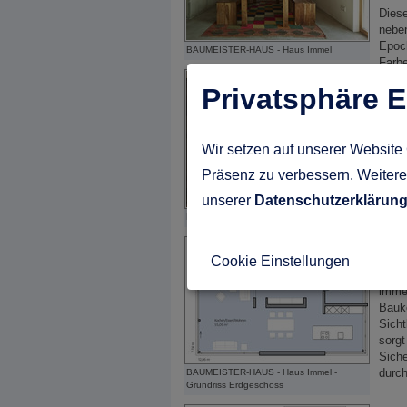
Diese
nebe
Epoc
BAUMEISTER-HAUS - Haus Immel
Farbe
Schli
Privatsphäre E
Offe
Wir setzen auf unserer Website 
Letzt
Präsenz zu verbessern. Weitere 
Eigen
konzi
unserer
Datenschutzerklärun
abge
BAUMEISTER-HAUS - Haus Immel
integr
Offe
Cookie Einstellungen
herau
immer
Baukö
Sicht
sorgt
Siche
durch
BAUMEISTER-HAUS - Haus Immel -
Grundriss Erdgeschoss