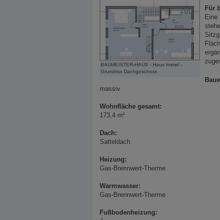
Für 
Eine 
stehe
Sitzg
Fläch
ergän
zuges
BAUMEISTER-HAUS - Haus Immel -
Grundriss Dachgeschoss
Bauw
massiv
Wohnfläche gesamt:
173,4 m²
Dach:
Satteldach
Heizung:
Gas-Brennwert-Therme
Warmwasser:
Gas-Brennwert-Therme
Fußbodenheizung: