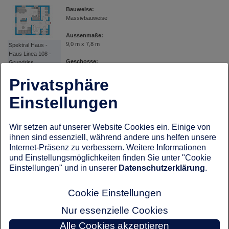
Bauweise:
Massivbauweise
Aussenmaße:
9,0 m x 7,8 m
Spektral Haus -
Haus Linea 108 -
Geschosse:
Grundriss
1,5 - geschossig
Erdgeschoss
Privatsphäre
Preis:
Auf Anfrage
Einstellungen
Weitere Informationen erhalten Sie auf der Webseite von
Wir setzen auf unserer Website Cookies ein. Einige von
Spektral Haus -
Spektral Haus
ihnen sind essenziell, während andere uns helfen unsere
Haus Linea 108 -
Grundriss
Internet-Präsenz zu verbessern. Weitere Informationen
Sichern Sie sich gleich hier den Hausbau Katalog
Dachgeschoss
und Einstellungsmöglichkeiten finden Sie unter "Cookie
dieses Anbieters.
Einstellungen" und in unserer
Datenschutzerklärung
.
zurück zu: Massivhäuser
Cookie Einstellungen
Nur essenzielle Cookies
Alle Cookies akzeptieren