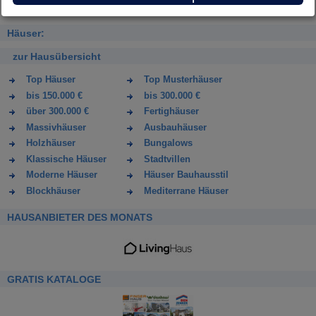
Häuser:
zur Hausübersicht
Top Häuser
Top Musterhäuser
bis 150.000 €
bis 300.000 €
über 300.000 €
Fertighäuser
Massivhäuser
Ausbauhäuser
Holzhäuser
Bungalows
Klassische Häuser
Stadtvillen
Moderne Häuser
Häuser Bauhausstil
Blockhäuser
Mediterrane Häuser
HAUSANBIETER DES MONATS
GRATIS KATALOGE