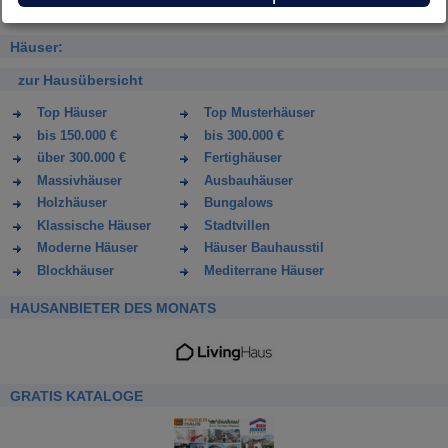
Häuser:
zur Hausübersicht
Top Häuser
Top Musterhäuser
bis 150.000 €
bis 300.000 €
über 300.000 €
Fertighäuser
Massivhäuser
Ausbauhäuser
Holzhäuser
Bungalows
Klassische Häuser
Stadtvillen
Moderne Häuser
Häuser Bauhausstil
Blockhäuser
Mediterrane Häuser
HAUSANBIETER DES MONATS
GRATIS KATALOGE