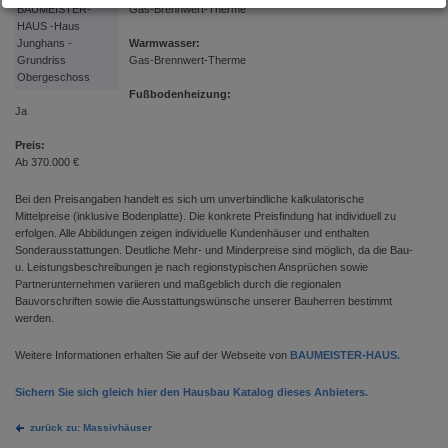
BAUMEISTER-
Gas-Brennwert-Therme
HAUS -Haus
Junghans -
Warmwasser:
Grundriss
Gas-Brennwert-Therme
Obergeschoss
Fußbodenheizung:
Ja
Preis:
Ab 370.000 €
Bei den Preisangaben handelt es sich um unverbindliche kalkulatorische
Mittelpreise (inklusive Bodenplatte). Die konkrete Preisfindung hat individuell zu
erfolgen. Alle Abbildungen zeigen individuelle Kundenhäuser und enthalten
Sonderausstattungen. Deutliche Mehr- und Minderpreise sind möglich, da die Bau-
u. Leistungsbeschreibungen je nach regionstypischen Ansprüchen sowie
Partnerunternehmen variieren und maßgeblich durch die regionalen
Bauvorschriften sowie die Ausstattungswünsche unserer Bauherren bestimmt
werden.
Weitere Informationen erhalten Sie auf der Webseite von
BAUMEISTER-HAUS.
Sichern Sie sich gleich hier den Hausbau Katalog dieses Anbieters.
zurück zu: Massivhäuser