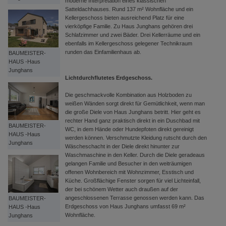
moderne Interpretation eines klassischen
Satteldachhauses. Rund 137 m² Wohnfläche und ein
Kellergeschoss bieten ausreichend Platz für eine
vierköpfige Familie. Zu Haus Junghans gehören drei
Schlafzimmer und zwei Bäder. Drei Kellerräume und ein
ebenfalls im Kellergeschoss gelegener Technikraum
runden das Einfamilienhaus ab.
BAUMEISTER-
HAUS -Haus
Junghans
Lichtdurchflutetes Erdgeschoss.
Die geschmackvolle Kombination aus Holzboden zu
weißen Wänden sorgt direkt für Gemütlichkeit, wenn man
die große Diele von Haus Junghans betritt. Hier geht es
rechter Hand ganz praktisch direkt in ein Duschbad mit
BAUMEISTER-
WC, in dem Hände oder Hundepfoten direkt gereinigt
HAUS -Haus
werden können. Verschmutzte Kleidung rutscht durch den
Junghans
Wäscheschacht in der Diele direkt hinunter zur
Waschmaschine in den Keller. Durch die Diele geradeaus
gelangen Familie und Besucher in den weiträumigen
offenen Wohnbereich mit Wohnzimmer, Esstisch und
Küche. Großflächige Fenster sorgen für viel Lichteinfall,
der bei schönem Wetter auch draußen auf der
angeschlossenen Terrasse genossen werden kann. Das
BAUMEISTER-
Erdgeschoss von Haus Junghans umfasst 69 m²
HAUS -Haus
Wohnfläche.
Junghans