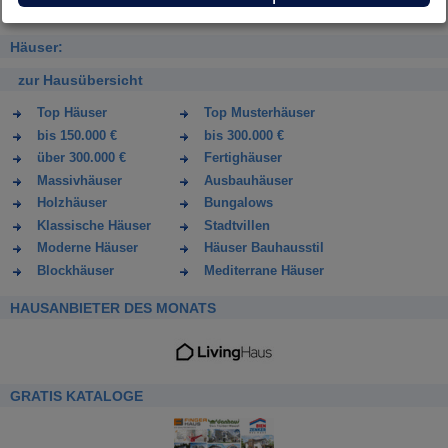
Häuser:
zur Hausübersicht
Top Häuser
Top Musterhäuser
bis 150.000 €
bis 300.000 €
über 300.000 €
Fertighäuser
Massivhäuser
Ausbauhäuser
Holzhäuser
Bungalows
Klassische Häuser
Stadtvillen
Moderne Häuser
Häuser Bauhausstil
Blockhäuser
Mediterrane Häuser
HAUSANBIETER DES MONATS
GRATIS KATALOGE