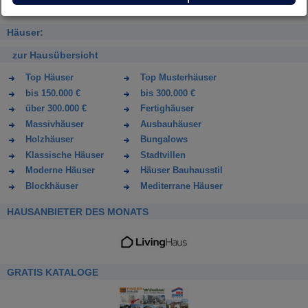
Häuser:
zur Hausübersicht
Top Häuser
Top Musterhäuser
bis 150.000 €
bis 300.000 €
über 300.000 €
Fertighäuser
Massivhäuser
Ausbauhäuser
Holzhäuser
Bungalows
Klassische Häuser
Stadtvillen
Moderne Häuser
Häuser Bauhausstil
Blockhäuser
Mediterrane Häuser
HAUSANBIETER DES MONATS
GRATIS KATALOGE