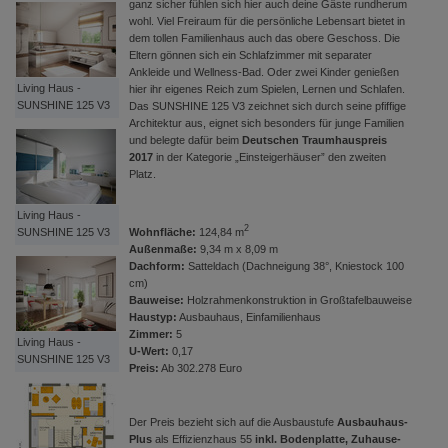
ganz sicher fühlen sich hier auch deine Gäste rundherum
wohl. Viel Freiraum für die persönliche Lebensart bietet in
dem tollen Familienhaus auch das obere Geschoss. Die
Eltern gönnen sich ein Schlafzimmer mit separater
Ankleide und Wellness-Bad. Oder zwei Kinder genießen
Living Haus -
hier ihr eigenes Reich zum Spielen, Lernen und Schlafen.
SUNSHINE 125 V3
Das SUNSHINE 125 V3 zeichnet sich durch seine pfiffige
Architektur aus, eignet sich besonders für junge Familien
und belegte dafür beim
Deutschen Traumhauspreis
2017
in der Kategorie „Einsteigerhäuser” den zweiten
Platz.
Living Haus -
2
Wohnfläche:
124,84 m
SUNSHINE 125 V3
Außenmaße:
9,34 m x 8,09 m
Dachform:
Satteldach (Dachneigung 38°, Kniestock 100
cm)
Bauweise:
Holzrahmenkonstruktion in Großtafelbauweise
Haustyp:
Ausbauhaus, Einfamilienhaus
Zimmer:
5
Living Haus -
U-Wert:
0,17
SUNSHINE 125 V3
Preis:
Ab 302.278 Euro
Der Preis bezieht sich auf die Ausbaustufe
Ausbauhaus-
Plus
als Effizienzhaus 55
inkl. Bodenplatte, Zuhause-