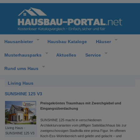
Hausanbieter
Hausbau Kataloge
Häuser
Musterhausparks
Aktuelles
Service
Rund ums Haus
Living Haus
SUNSHINE 125 V3
Preisgekröntes Traumhaus mit Zwerchgiebel und
Eingangsüberdachung
SUNSHINE 125 macht in verschiedenen
Architekturvarianten vom pfiffigen Satteldachhaus bis zur
Living Haus -
zweigeschossigen Stadtvilla eine prima Figur. Im offenen
SUNSHINE 125 V3
Koch-Ess-Wohnbereich wird gelebt und gelacht – und