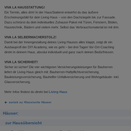
VIVA LA HAUSSTATTUNG!
Ein Termin, alles drin! In der HausStatterei entwirfst du das äußere
Erscheinungsbild für dein Living Haus – von den Dachziegeln bis zur Fassade.
Dazu schnürst du dein individuelles Zuhause-Paket mit Türen, Fenstern, Böden,
Haustechnik, Bädern und vielem mehr. Selbst das Verbrauchsmaterial ist mit drin.
VIVA LA SELBERMACHERSTOLZ!
Damit bei der Innengestaltung deines Living Hauses alles klappt, zeigt dir ein
Ausbauprofi der DIY Academy, wie es geht – bei drei Tagen Vor-Ort-Coaching
direkt in deinem Haus, absolut individuell und ganz nach deinen Bedürfnissen.
VIVA LA SICHERHEIT!
Sicher ist sicher! Die vier wichtigsten Versicherungsleistungen für Bauherren
liefert dir Living Haus gleich mit: Bauherren-Haftpflichtversicherung,
Bauleistungsversicherung, Bauhelfer-Unfallversicherung und Wohngebäude- inkl.
Glasversicherung.
Mehr Infos findest du direkt bei
Living Haus
zurück zu: Klassische Häuser
Häuser:
zur Hausübersicht