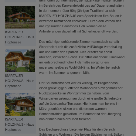
den hohen Schneemaßen, den bitterkalten Winternächten
im Bereich des Karwendelgebirges auf Dauer standhalten.
In der nunmehr über 90ig-jährigen Tradition hat sich
ISARTALER HOLZHAUS zum Spezialisten fürs Bauen in
extremen Klimazonen entwickelt. Durch den Verbau des
naturgesunden Baustoffes Holz können diese
Anforderungen dauerhaft mit Sicherheit erfüllt werden.
ISARTALER
HOLZHAUS - Haus
Das mächtige, schützende Zimmermannsdach schafft
Hopfensee
Sicherheit durch die zusätzliche Vollflächige Verschalung
auf-und unter den Sparren. Dies ersetzt die sonst
üblichen, einfachen Folien. Die diffusionsoffene Klimawand
mit entsprechend hoher Holzmaße sorgt für ein
unverwechselbares Wohlfühlklima. Im Winter behaglich
warm, im Sommer angenehm kühl.
ISARTALER
HOLZHAUS - Haus
Der Bauherrenschaft war es wichtig, im Erdgeschoss
Hopfensee
einen großzügigen, offenen Wohnbereich mit gemütlicher
Rückzugsecke im Wohnzimmer zu haben. vom
Wintergarten gelangt man durch eine große Schiebetüre
auf die überdachte Terrasse. Hier kann man bereits im
März geschützt sitzen und die ersten warmen
Sonnenstrahlen genießen. Im Sommer ist der Übergang
von drinnen nach draußen fließend.
ISARTALER
HOLZHAUS - Haus
Das Dachgeschoss bietet viel Platz für den Bereich
Hopfensee
Schlafen und Wellness. Die beiden Südzimmer mit Balkon