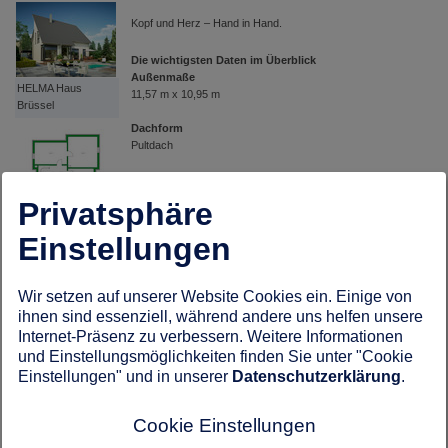
Kopf und Herz – Hand in Hand.
Die wichtigsten Daten im Überblick
Außenmaße
HELMA Haus
11,57 m x 10,95 m
Brüssel
Dachform
Pultdach
Dachneigung
45°
Privatsphäre
HELMA Haus
Gesamtfläche EG
Brüssel - Grundriss
Einstellungen
95,06 m² (90,79 m² Wfl.)
Kellergeschoss
Gesamtfläche DG
Wir setzen auf unserer Website Cookies ein. Einige von
86,66 m² (78,96 m² Wfl.)
ihnen sind essenziell, während andere uns helfen unsere
Gesamtfläche
Internet-Präsenz zu verbessern. Weitere Informationen
181,72 m² (169,75 m² Wfl.)
und Einstellungsmöglichkeiten finden Sie unter "Cookie
HELMA Haus
Einstellungen" und in unserer
Datenschutzerklärung
.
Brüssel - Grundriss
Preis
Erdgeschoss
Ab 422.700 € (Diesen Haustypen können Sie optional
auch mit Keller bauen)
Cookie Einstellungen