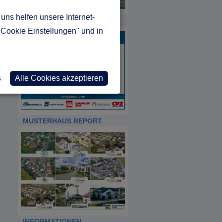
uns helfen unsere Internet-
HDA
"Cookie Einstellungen" und in
s
Alle Cookies akzeptieren
MUSTERHAUS REPORT
INFORMATIONEN