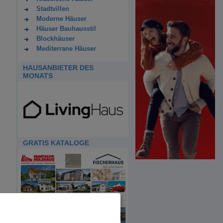
Stadtvillen
Moderne Häuser
Häuser Bauhausstil
Blockhäuser
Mediterrane Häuser
HAUSANBIETER DES
MONATS
GRATIS KATALOGE