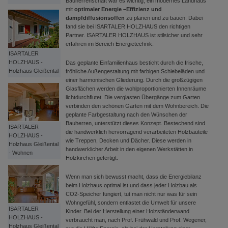
Bauherrenschaft war es wichtig, ein modernes Landhaus
mit
optimaler Energie –Effizienz und
dampfdiffusionsoffen
zu planen und zu bauen. Dabei
fand sie bei ISARTALER HOLZHAUS den richtigen
Partner. ISARTALER HOLZHAUS ist stilsicher und sehr
erfahren im Bereich Energietechnik.
ISARTALER
HOLZHAUS -
Das geplante Einfamilienhaus besticht durch die frische,
Holzhaus Gleißental
fröhliche Außengestaltung mit farbigen Schiebeläden und
einer harmonischen Gliederung. Durch die großzügigen
Glasflächen werden die wohlproportionierten Innenräume
lichtdurchflutet. Die verglasten Übergänge zum Garten
verbinden den schönen Garten mit dem Wohnbereich. Die
geplante Farbgestaltung nach den Wünschen der
Bauherren, unterstützt dieses Konzept. Bestechend sind
ISARTALER
die handwerklich hervorragend verarbeiteten Holzbauteile
HOLZHAUS -
wie Treppen, Decken und Dächer. Diese werden in
Holzhaus Gleißental
handwerklicher Arbeit in den eigenen Werkstätten in
- Wohnen
Holzkirchen gefertigt.
Wenn man sich bewusst macht, dass die Energiebilanz
beim Holzhaus optimal ist und dass jeder Holzbau als
CO2-Speicher fungiert, tut man nicht nur was für sein
Wohngefühl, sondern entlastet die Umwelt für unsere
ISARTALER
Kinder. Bei der Herstellung einer Holzständerwand
HOLZHAUS -
verbraucht man, nach Prof. Frühwald und Prof. Wegener,
Holzhaus Gleißental