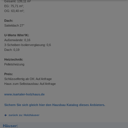
Gesamt: 139,11 m²
EG: 75,71 m²;
OG: 63,40 m²;
Dach:
Satteldach 27°
U-Werte W/m²/K:
Außenwände: 0,16
3-Scheiben-Isolierverglasung: 0,6
Dach: 0,19
Heiztechnik:
Pelletsheizung
Preis:
Schlüsselfertig ab OK: Auf Anfrage
Haus zum Selbstausbau: Auf Anfrage
www.isartaler-holzhaus.de
Sichern Sie sich gleich hier den Hausbau Katalog dieses Anbieters.
zurück zu: Holzhäuser
Häuser: