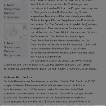
durch klare Strukturen Ruhe und wirkt sehr harmonisch.
Kein Schnörkel oder technische Einrichtungen wie
Fullwood
Heizkörper lenken den Blick ab. Im Erdgeschoss sorgt wie
Sommerwiese -
im Obergeschoss eine Fußbodenheizung für eine
Grundriss
angenehme Temperatur. Über eine viertel-gewendelte
Erdgeschoss
Eichenholztreppe führt der Weg direkt in ein Erlebnis der
besonderen Art. Das Badezimmer ist perfekt im Querhaus
untergebracht. Eine freistehende Badewanne mit edler
Holzeinfassung und freien Blick in die Natur versüßt noch
die Badefreuden. Der Fußtritt des ebenerdigen
Duschbereiches ist mit Kieselsteinen belegt und die
Fullwood
Dusche selbst in Klarglas ohne Tür eingefasst. Links und
Sommerwiese -
rechts neben dem Bad liegen Eltern- und Kinder-
Grundriss
Schlafzimmer, die die wohl durchdachte Raumgestaltung
Dachgeschoss
des Hauses komplettieren.
Der besondere Clou ist die Loggia, die sowohl von der
Galerie als auch vom Kinderzimmer aus betreten werden kann. Dem großen
Schlafzimmer steht ein eigener Balkon auf der hinteren Giebelseite zur Verfügung.
Moderner Holzblockbau
Auch die Bauweise des Blockhauses ist auf der Höhe der Zeit. Den in der EnEV
vorgeschriebenen Dämmstandard der Wände erreicht man bei Fullwood
Wohnblockhaus durch 20 Zentimeter starke Blockbohlen, die im Werk zu
kompletten Wandelementen vorgefertigt werden. Diese Vorfertigung erhöht die
Qualität aller Bauteile und ermöglicht auf der Baustelle eine schnelle und
kostengünstige Montage. Die mit CAD-Systemen konstruierten Wände sind
setzungsfrei, sodass sie problemlos mit Mauerwerk kombiniert werden können.