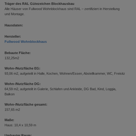
Träger des RAL Gütezeichen Blockhausbau
Alle Häuser von Fullwood Wohnblockhaus sind RAL – zertifiziert in Herstellung
und Montage.
Hausdaten:
Hersteller:
Fullwood Wohnblockhaus
Bebaute Fläche:
132,25m2
Wohn-/Nutzfläche EG:
93,06 m2, aufgeteilt in Halle, Kochen, Wohnen/Essen, Abstellkammer, WC, Freisitz
Wohn-/Nutzfläche DG:
64,59 m2, aufgeteilt in Galerie, Schlafen und Ankleide, DG Bad, Kind, Loggia,
Balkon
Wohn-/Nutzfläche gesamt:
157,65 m2
Maße:
Haus: 10,4 x 10,59 m
Umbauter Raum: