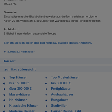
590,32 m3
Bauweise:
Einschalige massive Blockbohlenbauweise aus dreifach verleimter nordischer
Kiefer, 20 cm Wandstärke, setzungsfreier Wandaufbau durch Fertigkonstruktion
Architektur:
3 Giebel, innen vierfach gewendelte Treppe
Sichern Sie sich gleich hier den Hausbau Katalog dieses Anbieters.
zurück zu: Holzhäuser
Häuser:
zur Hausübersicht
Top Häuser
Top Musterhäuser
bis 150.000 €
bis 300.000 €
über 300.000 €
Fertighäuser
Massivhäuser
Ausbauhäuser
Holzhäuser
Bungalows
Klassische Häuser
Stadtvillen
Moderne Häuser
Häuser Bauhausstil