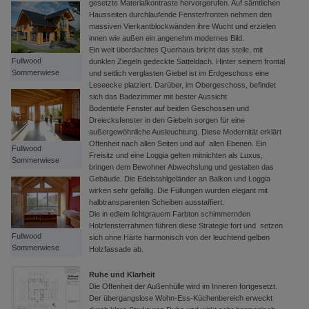
gesetzte Materialkontraste hervorgerufen. Auf sämtlichen
Hausseiten durchlaufende Fensterfronten nehmen den
massiven Vierkantblockwänden ihre Wucht und erzielen
innen wie außen ein angenehm modernes Bild.
Ein weit überdachtes Querhaus bricht das steile, mit
Fullwood
dunklen Ziegeln gedeckte Satteldach. Hinter seinem frontal
Sommerwiese
und seitlich verglasten Giebel ist im Erdgeschoss eine
Leseecke platziert. Darüber, im Obergeschoss, befindet
sich das Badezimmer mit bester Aussicht.
Bodentiefe Fenster auf beiden Geschossen und
Dreiecksfenster in den Giebeln sorgen für eine
außergewöhnliche Ausleuchtung. Diese Modernität erklärt
Offenheit nach allen Seiten und auf allen Ebenen. Ein
Fullwood
Freisitz und eine Loggia gelten mitnichten als Luxus,
Sommerwiese
bringen dem Bewohner Abwechslung und gestalten das
Gebäude. Die Edelstahlgeländer an Balkon und Loggia
wirken sehr gefällig. Die Füllungen wurden elegant mit
halbtransparenten Scheiben ausstaffiert.
Die in edlem lichtgrauem Farbton schimmernden
Holzfensterrahmen führen diese Strategie fort und setzen
Fullwood
sich ohne Härte harmonisch von der leuchtend gelben
Sommerwiese
Holzfassade ab.
Ruhe und Klarheit
Die Offenheit der Außenhülle wird im Inneren fortgesetzt.
Der übergangslose Wohn-Ess-Küchenbereich erweckt