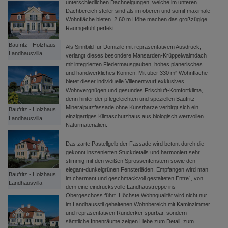
unterschiedlichen Dachneigungen, welche im unteren
Dachbereich steiler sind als im oberen und somit maximale
Wohnfläche bieten. 2,60 m Höhe machen das großzügige
Raumgefühl perfekt.
Baufritz - Holzhaus
Als Sinnbild für Domizile mit repräsentativem Ausdruck,
Landhausvilla
verlangt dieses besondere Mansarden-Krüppelwalmdach
mit integrierten Fledermausgauben, hohes planerisches
und handwerkliches Können. Mit über 330 m² Wohnfläche
bietet dieser individuelle Villenentwurf exklusives
Wohnvergnügen und gesundes Frischluft-Komfortklima,
denn hinter der pflegeleichten und speziellen Baufritz-
Mineralputzfassade ohne Kunstharze verbirgt sich ein
Baufritz - Holzhaus
einzigartiges Klimaschutzhaus aus biologisch wertvollen
Landhausvilla
Naturmaterialien.
Das zarte Pastellgelb der Fassade wird betont durch die
gekonnt inszenierten Stuckdetails und harmoniert sehr
stimmig mit den weißen Sprossenfenstern sowie den
elegant-dunkelgrünen Fensterläden. Empfangen wird man
Baufritz - Holzhaus
im charmant und geschmackvoll gestalteten Entre´, von
Landhausvilla
dem eine eindrucksvolle Landhaustreppe ins
Obergeschoss führt. Höchste Wohnqualität wird nicht nur
im Landhausstil gehaltenen Wohnbereich mit Kaminzimmer
und repräsentativen Runderker spürbar, sondern
sämtliche Innenräume zeigen Liebe zum Detail, zum