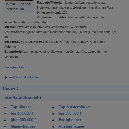
Fassade/Material:
Systemaufbau bestehend aus
Baufritz - Holzhaus
Holzweichfaserplatte und 2-lagigen mineralischen Putz
Landhausvilla
Kniestock (cm):
250
Außenwand:
perfekt wärmegedämmt, 2-facher
umweltfreundlicher Farbanstrich
mit Wandstärke:
innovative Voll-Werte-Wand, 37 cm stark
Raumhöhe:
mögliche attraktive Raumhöhe von ca. 2,60 m (Geschosshöhe 2,96
m)
mit Schutzhülle XUND-E:
inklusiv der Schutzhülle gegen E-Smog, ohne
Aufpreis!
Besonderheiten:
inklusive einer Elektrosmog-Schutzhülle, abgeschirmte
Leitungen
www.baufritz.de
zurück zu: Holzhäuser
Häuser:
zur Hausübersicht
Top Häuser
Top Musterhäuser
bis 150.000 €
bis 300.000 €
über 300.000 €
Fertighäuser
Massivhäuser
Ausbauhäuser