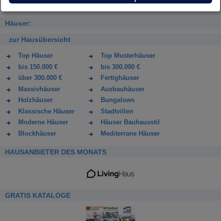
Häuser:
zur Hausübersicht
Top Häuser
Top Musterhäuser
bis 150.000 €
bis 300.000 €
über 300.000 €
Fertighäuser
Massivhäuser
Ausbauhäuser
Holzhäuser
Bungalows
Klassische Häuser
Stadtvillen
Moderne Häuser
Häuser Bauhausstil
Blockhäuser
Mediterrane Häuser
HAUSANBIETER DES MONATS
GRATIS KATALOGE