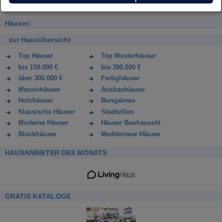
Häuser:
zur Hausübersicht
Top Häuser
Top Musterhäuser
bis 150.000 €
bis 300.000 €
über 300.000 €
Fertighäuser
Massivhäuser
Ausbauhäuser
Holzhäuser
Bungalows
Klassische Häuser
Stadtvillen
Moderne Häuser
Häuser Bauhausstil
Blockhäuser
Mediterrane Häuser
HAUSANBIETER DES MONATS
GRATIS KATALOGE