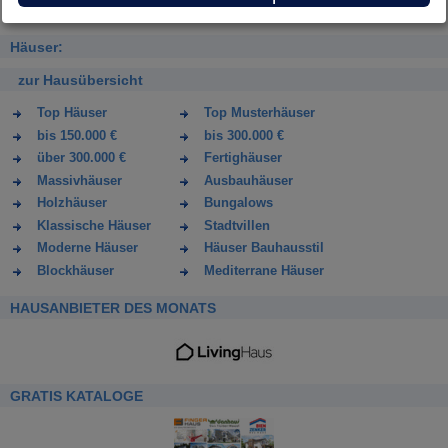
Häuser:
zur Hausübersicht
Top Häuser
Top Musterhäuser
bis 150.000 €
bis 300.000 €
über 300.000 €
Fertighäuser
Massivhäuser
Ausbauhäuser
Holzhäuser
Bungalows
Klassische Häuser
Stadtvillen
Moderne Häuser
Häuser Bauhausstil
Blockhäuser
Mediterrane Häuser
HAUSANBIETER DES MONATS
GRATIS KATALOGE